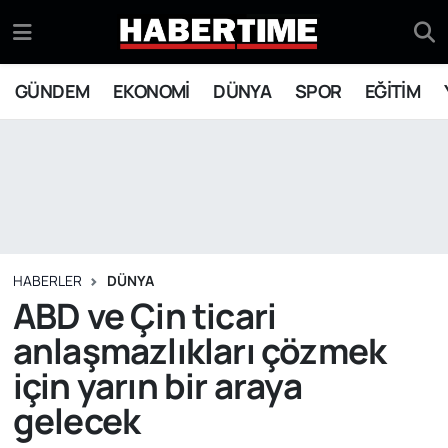
GÜNDEM
Eskişehir Nöbetçi Eczaneler
GÜNDEM
EKONOMİ
DÜNYA
SPOR
EĞİTİM
EKONOMİ
Eskişehir Hava Durumu
DÜNYA
Eskişehir Namaz Vakitleri
SPOR
Eskişehir Trafik Yoğunluk Haritası
EĞİTİM
Süper Lig Puan Durumu ve Fikstür
HABERLER
DÜNYA
ABD ve Çin ticari
YAŞAM
Tüm Manşetler
anlaşmazlıkları çözmek
için yarın bir araya
SİYASET
Son Dakika Haberleri
gelecek
ASAYİŞ
Haber Arşivi