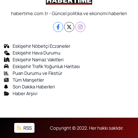
SAĞLIK
habertime.com.tr - Güncel politika ve ekonomi haberleri
Eskişehir Nöbetçi Eczaneler
Eskişehir Hava Durumu
Eskişehir Namaz Vakitleri
Eskişehir Trafik Yoğunluk Haritası
Puan Durumu ve Fikstür
Tüm Manşetler
Son Dakika Haberleri
Haber Arşivi
RSS
Copyright © 2022. Her hakkı saklıdır.