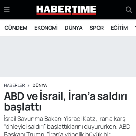
GÜNDEM
Eskişehir Nöbetçi Eczaneler
GÜNDEM
EKONOMİ
DÜNYA
SPOR
EĞİTİM
EKONOMİ
Eskişehir Hava Durumu
DÜNYA
Eskişehir Namaz Vakitleri
SPOR
Eskişehir Trafik Yoğunluk Haritası
EĞİTİM
Süper Lig Puan Durumu ve Fikstür
HABERLER
DÜNYA
ABD ve İsrail, İran’a saldırı
YAŞAM
Tüm Manşetler
başlattı
SİYASET
Son Dakika Haberleri
İsrail Savunma Bakanı Yisrael Katz, İran’a karşı
“önleyici saldırı” başlattıklarını duyururken, ABD
ASAYİŞ
Haber Arşivi
Başkanı Trump, "İran'a yönelik büyük bir