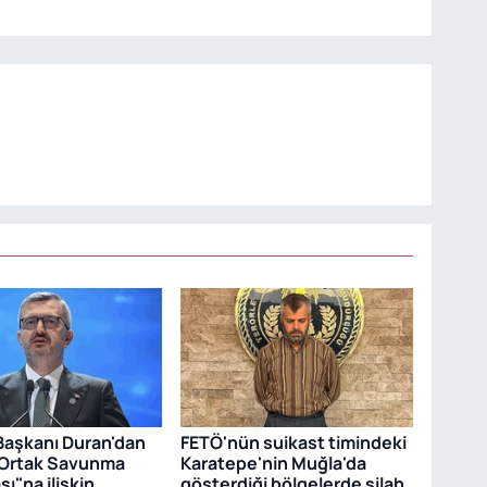
 Başkanı Duran'dan
FETÖ'nün suikast timindeki
Ortak Savunma
Karatepe'nin Muğla'da
ı"na ilişkin
gösterdiği bölgelerde silah