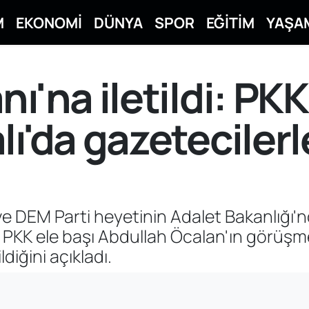
M
EKONOMİ
DÜNYA
SPOR
EĞİTİM
YAŞA
ı'na iletildi: PKK
lı'da gazetecile
ve DEM Parti heyetinin Adalet Bakanlığı'
PKK ele başı Abdullah Öcalan'ın görüşmek
ldiğini açıkladı.