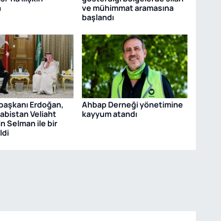
a
ve mühimmat aramasına
başlandı
aşkanı Erdoğan,
Ahbap Derneği yönetimine
abistan Veliaht
kayyum atandı
in Selman ile bir
ldi