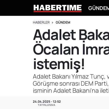
GÜNDE
GÜNDEM
Eskişehir Nöbetçi Eczaneler
HABERLER
GÜNDEM
Adalet Bakan
EKONOMİ
Eskişehir Hava Durumu
Öcalan İmra
DÜNYA
Eskişehir Namaz Vakitleri
SPOR
Eskişehir Trafik Yoğunluk Haritası
istemiş!
EĞİTİM
Süper Lig Puan Durumu ve Fikstür
Adalet Bakanı Yılmaz Tunç, 
YAŞAM
Tüm Manşetler
Görüşme sonrası DEM Parti, 
isminin Adalet Bakanı'na ileti
SİYASET
Son Dakika Haberleri
24.04.2025 - 12:52
ASAYİŞ
Haber Arşivi
YAYINLANMA