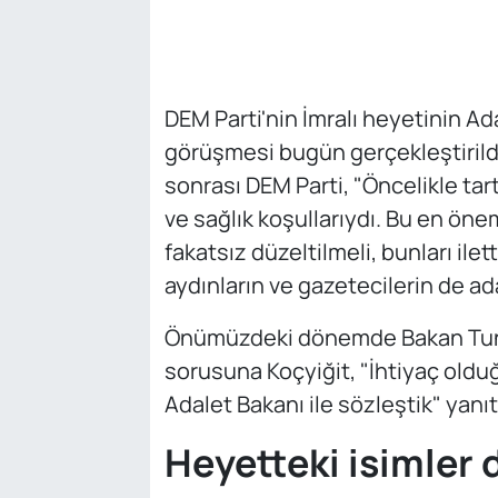
DEM Parti'nin İmralı heyetinin Ad
görüşmesi bugün gerçekleştirild
sonrası DEM Parti, "Öncelikle tar
ve sağlık koşullarıydı. Bu en öne
fakatsız düzeltilmeli, bunları ile
aydınların ve gazetecilerin de ada
Önümüzdeki dönemde Bakan Tunç
sorusuna Koçyiğit, "İhtiyaç old
Adalet Bakanı ile sözleştik" yanıtı
Heyetteki isimler 