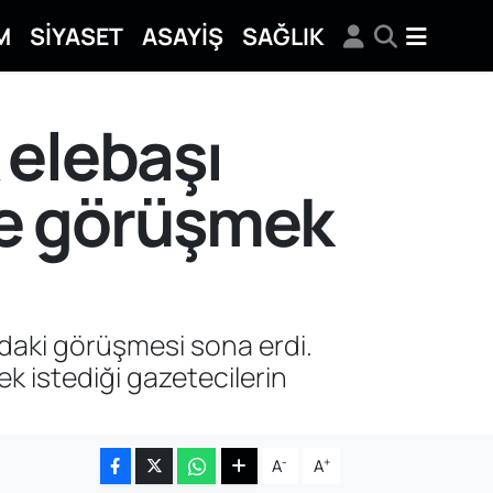
M
SİYASET
ASAYİŞ
SAĞLIK
 elebaşı
rle görüşmek
ndaki görüşmesi sona erdi.
 istediği gazetecilerin
-
+
A
A