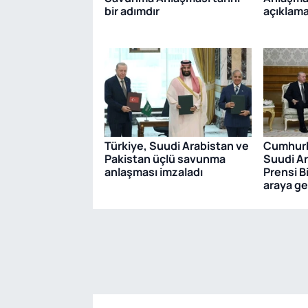
bir adımdır
açıklam
Türkiye, Suudi Arabistan ve
Cumhurb
Pakistan üçlü savunma
Suudi Ar
anlaşması imzaladı
Prensi B
araya ge