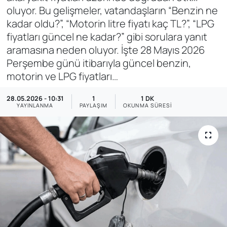
oluyor. Bu gelişmeler, vatandaşların “Benzin ne
SAĞLIK
kadar oldu?”, “Motorin litre fiyatı kaç TL?”, “LPG
fiyatları güncel ne kadar?” gibi sorulara yanıt
aramasına neden oluyor. İşte 28 Mayıs 2026
Perşembe günü itibarıyla güncel benzin,
motorin ve LPG fiyatları…
28.05.2026 - 10:31
1
1 DK
YAYINLANMA
PAYLAŞIM
OKUNMA SÜRESI