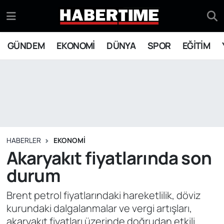
GÜNDEM
Eskişehir Nöbetçi Eczaneler
GÜNDEM
EKONOMİ
DÜNYA
SPOR
EĞİTİM
EKONOMİ
Eskişehir Hava Durumu
DÜNYA
Eskişehir Namaz Vakitleri
SPOR
Eskişehir Trafik Yoğunluk Haritası
EĞİTİM
Süper Lig Puan Durumu ve Fikstür
HABERLER
EKONOMİ
Akaryakıt fiyatlarında son
YAŞAM
Tüm Manşetler
durum
SİYASET
Son Dakika Haberleri
Brent petrol fiyatlarındaki hareketlilik, döviz
kurundaki dalgalanmalar ve vergi artışları,
ASAYİŞ
Haber Arşivi
akaryakıt fiyatları üzerinde doğrudan etkili