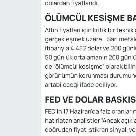
dolardan fiyatlandı.
ÖLÜMCÜL KESİŞME B
Altın fiyatları için kritik bir tek
gerçekleşmek üzere… Sarı metal
itibarıyla 4.482 dolar ve 200 gün
50 günlük ortalamanın 200 günlü
de “ölümcül kesişme” olarak bil
görünümün korunması durumunda 
artabileceği ifade ediliyor.
FED VE DOLAR BASKIS
FED’in 17 Haziran'da faiz oranlar
hatırlatan analistler “Ancak açı
doğrudan fiyat istikrarı sinyali v