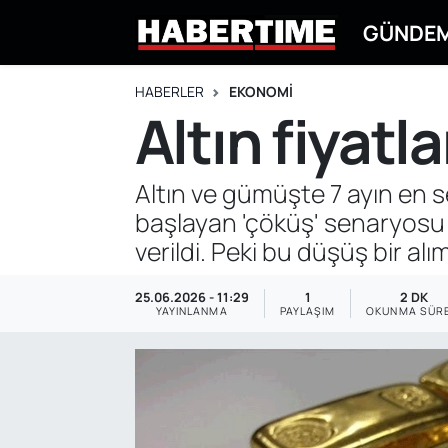
GÜNDE
GÜNDEM
Eskişehir Nöbetçi Eczaneler
HABERLER
EKONOMİ
Altın fiyatl
EKONOMİ
Eskişehir Hava Durumu
DÜNYA
Eskişehir Namaz Vakitleri
Altın ve gümüşte 7 ayın en s
başlayan 'çöküş' senaryosu d
SPOR
Eskişehir Trafik Yoğunluk Haritası
verildi. Peki bu düşüş bir alı
EĞİTİM
Süper Lig Puan Durumu ve Fikstür
25.06.2026 - 11:29
1
2 DK
YAYINLANMA
PAYLAŞIM
OKUNMA SÜRE
YAŞAM
Tüm Manşetler
SİYASET
Son Dakika Haberleri
ASAYİŞ
Haber Arşivi