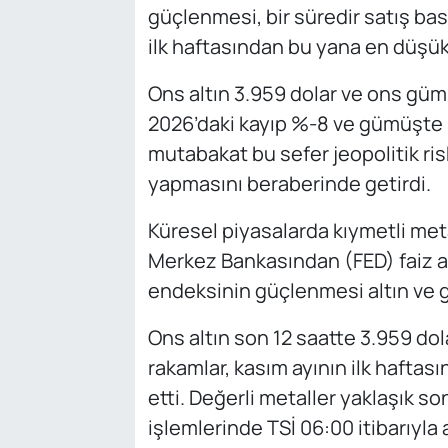
güçlenmesi, bir süredir satış ba
ilk haftasından bu yana en düşük
Ons altın 3.959 dolar ve ons gümü
2026’daki kayıp %-8 ve gümüşte %
mutabakat bu sefer jeopolitik ris
yapmasını beraberinde getirdi.
Küresel piyasalarda kıymetli met
Merkez Bankasından (FED) faiz art
endeksinin güçlenmesi altın ve g
Ons altın son 12 saatte 3.959 dol
rakamlar, kasım ayının ilk haftas
etti. Değerli metaller yaklaşık so
işlemlerinde TSİ 06:00 itibarıyla