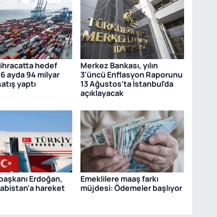
 ihracatta hedef
Merkez Bankası, yılın
 6 ayda 94 milyar
3'üncü Enflasyon Raporunu
satış yaptı
13 Ağustos'ta İstanbul'da
açıklayacak
aşkanı Erdoğan,
Emeklilere maaş farkı
abistan'a hareket
müjdesi: Ödemeler başlıyor