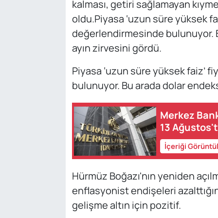
kalması, getiri sağlamayan kıym
oldu.Piyasa ‘uzun süre yüksek fai
değerlendirmesinde bulunuyor. Bu
ayın zirvesini gördü.
Piyasa ‘uzun süre yüksek faiz’ f
bulunuyor. Bu arada dolar endeksi
Merkez Bank
13 Ağustos't
İçeriği Görüntü
Hürmüz Boğazı'nın yeniden açılmas
enflasyonist endişeleri azalttığ
gelişme altın için pozitif.