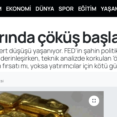
M
EKONOMİ
DÜNYA
SPOR
EĞİTİM
YAŞA
arında çöküş başl
ert düşüşü yaşanıyor. FED'in şahin politi
erinleşirken, teknik analizde korkulan '
m fırsatı mı, yoksa yatırımcılar için kötü 
SI