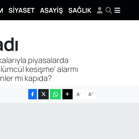
M
SİYASET
ASAYİŞ
SAĞLIK
adı
kalarıyla piyasalarda
ölümcül kesişme' alarmı
günler mi kapıda?
-
+
A
A