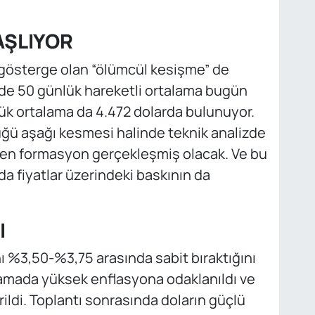
AŞLIYOR
nik gösterge olan “ölümcül kesişme” de
de 50 günlük hareketli ortalama bugün
lük ortalama da 4.472 dolarda bulunuyor.
ğü aşağı kesmesi halinde teknik analizde
inen formasyon gerçekleşmiş olacak. Ve bu
fiyatlar üzerindeki baskının da
I
ını %3,50-%3,75 arasında sabit bıraktığını
klamada yüksek enflasyona odaklanıldı ve
erildi. Toplantı sonrasında doların güçlü