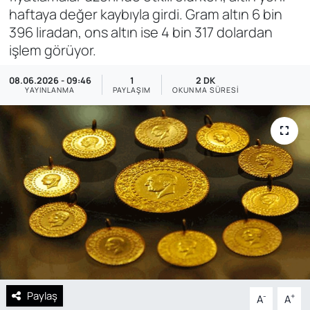
haftaya değer kaybıyla girdi. Gram altın 6 bin
SAĞLIK
396 liradan, ons altın ise 4 bin 317 dolardan
işlem görüyor.
08.06.2026 - 09:46
1
2 DK
YAYINLANMA
PAYLAŞIM
OKUNMA SÜRESI
Paylaş
-
+
A
A