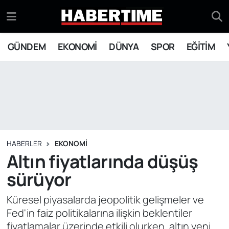
GÜNDEM
Eskişehir Nöbetçi Eczaneler
GÜNDEM
EKONOMİ
DÜNYA
SPOR
EĞİTİM
EKONOMİ
Eskişehir Hava Durumu
DÜNYA
Eskişehir Namaz Vakitleri
SPOR
Eskişehir Trafik Yoğunluk Haritası
EĞİTİM
Süper Lig Puan Durumu ve Fikstür
HABERLER
EKONOMİ
Altın fiyatlarında düşüş
YAŞAM
Tüm Manşetler
sürüyor
SİYASET
Son Dakika Haberleri
Küresel piyasalarda jeopolitik gelişmeler ve
Fed'in faiz politikalarına ilişkin beklentiler
ASAYİŞ
Haber Arşivi
fiyatlamalar üzerinde etkili olurken, altın yeni