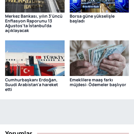
Merkez Bankası, yılın 3'üncü
Borsa güne yükselişle
Enflasyon Raporunu 13
başladı
Ağustos'ta İstanbul'da
açıklayacak
Cumhurbaşkanı Erdoğan,
Emeklilere maaş farkı
Suudi Arabistan'a hareket
müjdesi: Ödemeler başlıyor
etti
Yorumlar