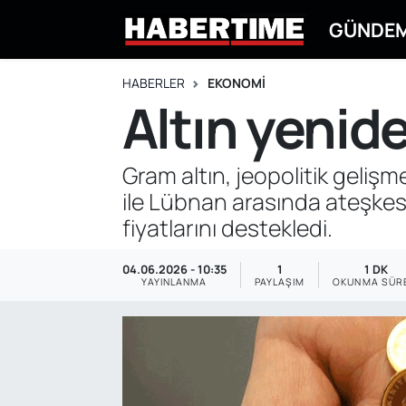
GÜNDE
GÜNDEM
Eskişehir Nöbetçi Eczaneler
HABERLER
EKONOMİ
Altın yenid
EKONOMİ
Eskişehir Hava Durumu
DÜNYA
Eskişehir Namaz Vakitleri
Gram altın, jeopolitik gelişme
ile Lübnan arasında ateşkese
SPOR
Eskişehir Trafik Yoğunluk Haritası
fiyatlarını destekledi.
EĞİTİM
Süper Lig Puan Durumu ve Fikstür
04.06.2026 - 10:35
1
1 DK
YAYINLANMA
PAYLAŞIM
OKUNMA SÜR
YAŞAM
Tüm Manşetler
SİYASET
Son Dakika Haberleri
ASAYİŞ
Haber Arşivi