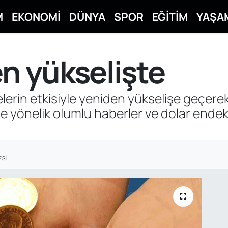
M
EKONOMİ
DÜNYA
SPOR
EĞİTİM
YAŞA
en yükselişte
lerin etkisiyle yeniden yükselişe geçerek 6
 yönelik olumlu haberler ve dolar endeks
ESI