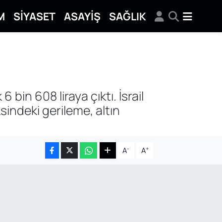
M
SİYASET
ASAYİŞ
SAĞLIK
 bin 608 liraya çıktı. İsrail
indeki gerileme, altın
-
+
A
A