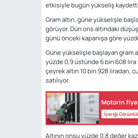
etkisiyle bugün yükseliş kaydetti
Gram altın, güne yükselişle başl
görüyor. Dün ons altındaki düşüş
günü önceki kapanışa göre yüzde 
Güne yükselişle başlayan gram al
yüzde 0,9 üstünde 6 bin 608 lira
çeyrek altın 10 bin 928 liradan, c
satılıyor.
Motorin fiya
İçeriği Görüntü
Altının onsu yüzde 0,8 değer kaz