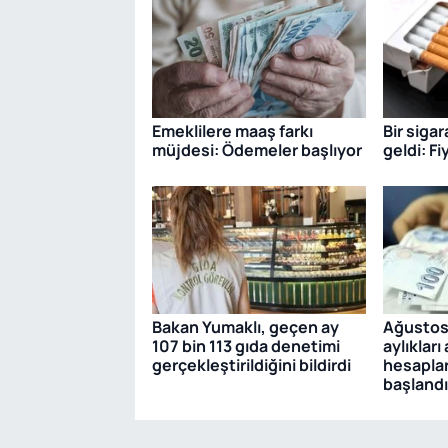
Emeklilere maaş farkı
Bir siga
müjdesi: Ödemeler başlıyor
geldi: Fi
Bakan Yumaklı, geçen ay
Ağustos 
107 bin 113 gıda denetimi
aylıkları
gerçekleştirildiğini bildirdi
hesaplar
başlandı