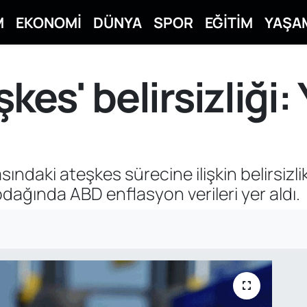
M
EKONOMİ
DÜNYA
SPOR
EĞİTİM
YAŞA
şkes' belirsizliği:
rasındaki ateşkes sürecine ilişkin belirsizli
odağında ABD enflasyon verileri yer aldı.