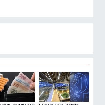
ra grubuna daha zam
Borsa güne yükselişle