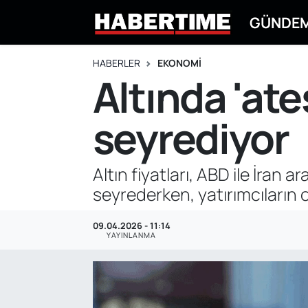
GÜNDE
GÜNDEM
Eskişehir Nöbetçi Eczaneler
HABERLER
EKONOMİ
Altında 'ate
EKONOMİ
Eskişehir Hava Durumu
seyrediyor
DÜNYA
Eskişehir Namaz Vakitleri
SPOR
Eskişehir Trafik Yoğunluk Haritası
Altın fiyatları, ABD ile İran a
seyrederken, yatırımcıların 
EĞİTİM
Süper Lig Puan Durumu ve Fikstür
09.04.2026 - 11:14
YAŞAM
Tüm Manşetler
YAYINLANMA
SİYASET
Son Dakika Haberleri
ASAYİŞ
Haber Arşivi