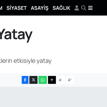
M
SİYASET
ASAYİŞ
SAĞLIK
 Yatay
klerin etkisiyle yatay
-
+
A
A