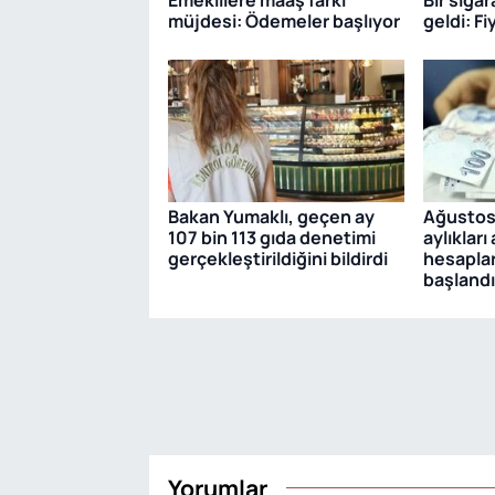
müjdesi: Ödemeler başlıyor
geldi: Fi
Bakan Yumaklı, geçen ay
Ağustos 
107 bin 113 gıda denetimi
aylıkları
gerçekleştirildiğini bildirdi
hesaplar
başlandı
Yorumlar