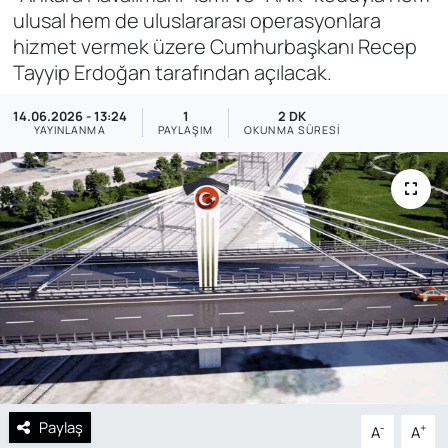
ulusal hem de uluslararası operasyonlara
SAĞLIK
hizmet vermek üzere Cumhurbaşkanı Recep
Tayyip Erdoğan tarafından açılacak.
14.06.2026 - 13:24
1
2 DK
YAYINLANMA
PAYLAŞIM
OKUNMA SÜRESI
Paylaş
-
+
A
A