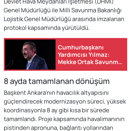
Devlet Hava Meydanları İşletmesi (DHMİ)
Genel Müdürlüğü ile Milli Savunma Bakanlığı
Lojistik
Genel Müdürlüğü arasında imzalanan
protokol kapsamında yürütüldü.
Cumhurbaşkanı
Yardımcısı Yılmaz:
Mekke Ortak Savunma
Anlaşması tarihi bir
adımdır
8 ayda tamamlanan dönüşüm
Başkent Ankara’nın havacılık altyapısını
güçlendirecek modernizasyon süreci, yüksek
koordinasyonla 8 ay gibi kısa bir sürede
tamamlandı. Proje kapsamında havalimanının
pistinden apronuna, bağlantı yollarından