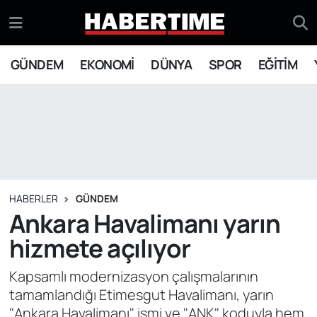
GÜNDEM
Eskişehir Nöbetçi Eczaneler
GÜNDEM
EKONOMİ
DÜNYA
SPOR
EĞİTİM
EKONOMİ
Eskişehir Hava Durumu
DÜNYA
Eskişehir Namaz Vakitleri
SPOR
Eskişehir Trafik Yoğunluk Haritası
EĞİTİM
Süper Lig Puan Durumu ve Fikstür
HABERLER
GÜNDEM
Ankara Havalimanı yarın
YAŞAM
Tüm Manşetler
hizmete açılıyor
SİYASET
Son Dakika Haberleri
Kapsamlı modernizasyon çalışmalarının
tamamlandığı Etimesgut Havalimanı, yarın
ASAYİŞ
Haber Arşivi
"Ankara Havalimanı" ismi ve "ANK" koduyla hem