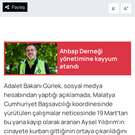
Paylaş
-
+
A
A
Ahbap Derneği
yönetimine kayyum
atandı
Adalet Bakanı Gürlek, sosyal medya
hesabından yaptığı açıklamada, Malatya
Cumhuriyet Başsavcılığı koordinesinde
yürütülen çalışmalar neticesinde 19 Mart'tan
bu yana kayıp olarak aranan Aysel Yıldırım'ın
cinayete kurban gittiğinin ortaya çıkarıldığını