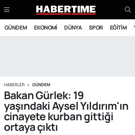
GÜNDEM
Eskişehir Nöbetçi Eczaneler
GÜNDEM
EKONOMİ
DÜNYA
SPOR
EĞİTİM
EKONOMİ
Eskişehir Hava Durumu
DÜNYA
Eskişehir Namaz Vakitleri
SPOR
Eskişehir Trafik Yoğunluk Haritası
EĞİTİM
Süper Lig Puan Durumu ve Fikstür
HABERLER
GÜNDEM
Bakan Gürlek: 19
YAŞAM
Tüm Manşetler
yaşındaki Aysel Yıldırım'ın
cinayete kurban gittiği
SİYASET
Son Dakika Haberleri
ortaya çıktı
ASAYİŞ
Haber Arşivi