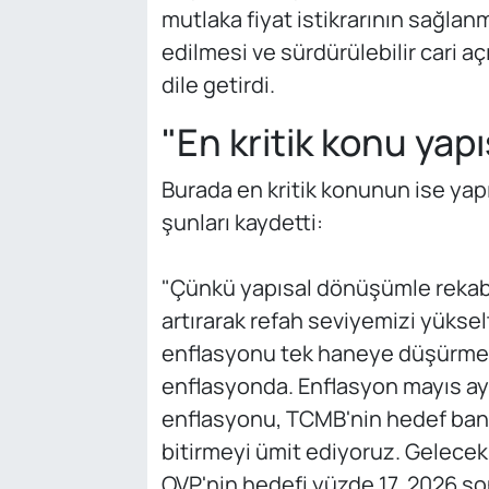
mutlaka fiyat istikrarının sağlanm
edilmesi ve sürdürülebilir cari
dile getirdi.
"En kritik konu ya
Burada en kritik konunun ise ya
şunları kaydetti:
"Çünkü yapısal dönüşümle rekabe
artırarak refah seviyemizi yükse
enflasyonu tek haneye düşürmek
enflasyonda. Enflasyon mayıs ayı
enflasyonu, TCMB'nin hedef band
bitirmeyi ümit ediyoruz. Gelecek
OVP'nin hedefi yüzde 17, 2026 