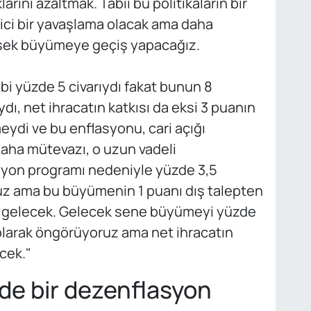
larını azaltmak. Tabii bu politikaların bir
ci bir yavaşlama olacak ama daha
üksek büyümeye geçiş yapacağız.
i yüzde 5 civarıydı fakat bunun 8
dı, net ihracatın katkısı da eksi 3 puanın
ydi ve bu enflasyonu, cari açığı
ha mütevazı, o uzun vadeli
syon programı nedeniyle yüzde 3,5
uz ama bu büyümenin 1 puanı dış talepten
en gelecek. Gelecek sene büyümeyi yüzde
olarak öngörüyoruz ama net ihracatın
cek."
de bir dezenflasyon