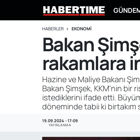
GÜNDE
GÜNDEM
Eskişehir Nöbetçi Eczaneler
HABERLER
EKONOMİ
Bakan Şimşe
EKONOMİ
Eskişehir Hava Durumu
rakamlara 
DÜNYA
Eskişehir Namaz Vakitleri
SPOR
Eskişehir Trafik Yoğunluk Haritası
Hazine ve Maliye Bakanı Şimş
Bakan Şimşek, KKM'nin bir r
EĞİTİM
Süper Lig Puan Durumu ve Fikstür
istediklerini ifade etti. Bü
YAŞAM
Tüm Manşetler
döneminde tabii ki birtakım sı
SİYASET
Son Dakika Haberleri
19.09.2024 - 17:09
YAYINLANMA
ASAYİŞ
Haber Arşivi