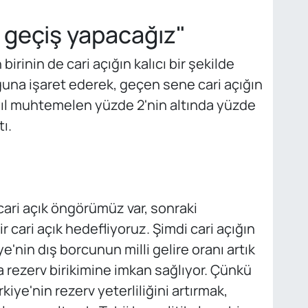
geçiş yapacağız"
rinin de cari açığın kalıcı bir şekilde
ğuna işaret ederek, geçen sene cari açığın
yıl muhtemelen yüzde 2'nin altında yüzde
ı.
cari açık öngörümüz var, sonraki
r cari açık hedefliyoruz. Şimdi cari açığın
'nin dış borcunun milli gelire oranı artık
a rezerv birikimine imkan sağlıyor. Çünkü
iye'nin rezerv yeterliliğini artırmak,