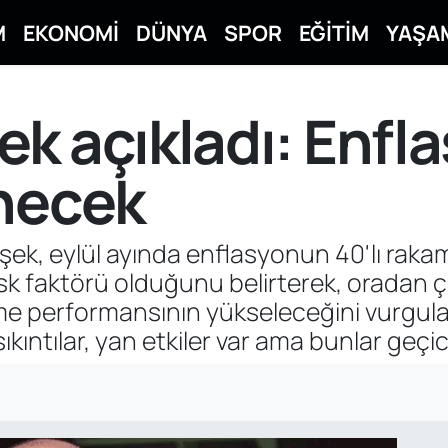
M
EKONOMİ
DÜNYA
SPOR
EĞİTİM
YAŞA
k açıkladı: Enfla
inecek
ek, eylül ayında enflasyonun 40'lı rakam
isk faktörü olduğunu belirterek, oradan 
yüme performansının yükseleceğini vurgul
kıntılar, yan etkiler var ama bunlar geçici