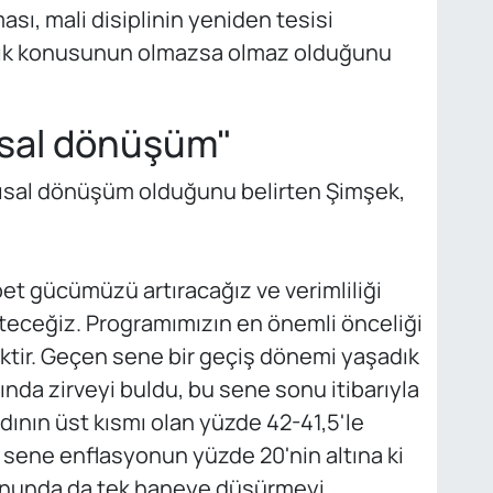
ası, mali disiplinin yeniden tesisi
 açık konusunun olmazsa olmaz olduğunu
pısal dönüşüm"
pısal dönüşüm olduğunu belirten Şimşek,
t gücümüzü artıracağız ve verimliliği
lteceğiz. Programımızın en önemli önceliği
tir. Geçen sene bir geçiş dönemi yaşadık
nda zirveyi buldu, bu sene sonu itibarıyla
ının üst kısmı olan yüzde 42-41,5'le
 sene enflasyonun yüzde 20'nin altına ki
sonunda da tek haneye düşürmeyi