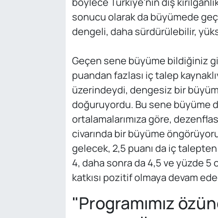
böylece Türkiye'nin dış kırılganlık
sonucu olarak da büyümede geçi
dengeli, daha sürdürülebilir, y
Geçen sene büyüme bildiğiniz gib
puandan fazlası iç talep kaynaklıy
üzerindeydi, dengesiz bir büyüme
doğuruyordu. Bu sene büyüme da
ortalamalarımıza göre, dezenfla
civarında bir büyüme öngörüyor
gelecek, 2,5 puanı da iç talept
4, daha sonra da 4,5 ve yüzde 5 
katkısı pozitif olmaya devam ede
"Programımız özün