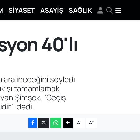
M
SİYASET
ASAYİŞ
SAĞLIK
syon 40'lı
lara ineceğini söyledi.
çıkışı tamamlamak
ayan Şimşek, "Geçiş
dir." dedi.
-
+
A
A