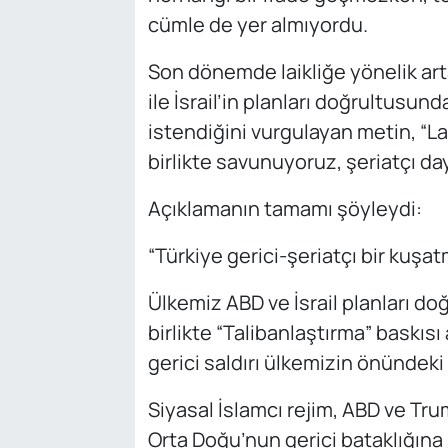
cümle de yer almıyordu.
Son dönemde laikliğe yönelik art
ile İsrail’in planları doğrultusun
istendiğini vurgulayan metin, “Lai
birlikte savunuyoruz, şeriatçı d
Açıklamanın tamamı şöyleydi:
“Türkiye gerici-şeriatçı bir kuşat
Ülkemiz ABD ve İsrail planları d
birlikte “Talibanlaştırma” baskı
gerici saldırı ülkemizin önündek
Siyasal İslamcı rejim, ABD ve Tru
Orta Doğu’nun gerici bataklığına