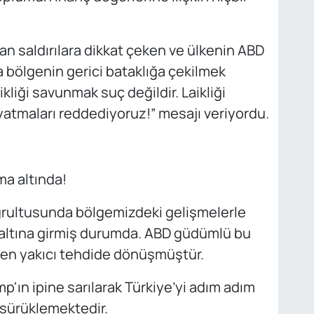
an saldırılara dikkat çeken ve ülkenin ABD
da bölgenin gerici bataklığa çekilmek
kliği savunmak suç değildir. Laikliği
ayatmaları reddediyoruz!” mesajı veriyordu.
ma altında!
oğrultusunda bölgemizdeki gelişmelerle
sı altına girmiş durumda. ABD güdümlü bu
i en yakıcı tehdide dönüşmüştür.
mp'ın ipine sarılarak Türkiye’yi adım adım
 sürüklemektedir.