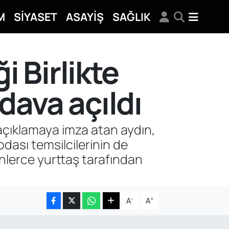
M
SİYASET
ASAYİŞ
SAĞLIK
i Birlikte
ava açıldı
ı açıklamaya imza atan aydın,
dası temsilcilerinin de
inlerce yurttaş tarafından
-
+
A
A