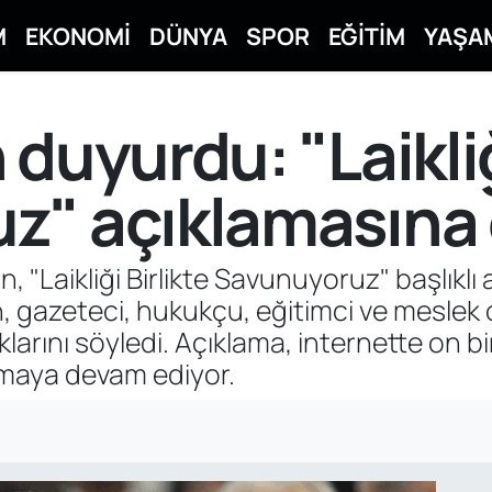
M
EKONOMİ
DÜNYA
SPOR
EĞİTİM
YAŞA
duyurdu: "Laikliğ
" açıklamasına d
in, "Laikliği Birlikte Savunuyoruz" başlıkl
 gazeteci, hukukçu, eğitimci ve meslek o
larını söyledi. Açıklama, internette on b
maya devam ediyor.