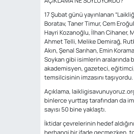
AÇIKLAMA NE SÖYLÜYORDU?
17 Şubat günü yayınlanan “Laikliğ
Boratav, Taner Timur, Cem Eroğu
Hayri Kozanoğlu, İlhan Cihaner, 
Ahmet Telli, Melike Demirağ, Rutk
Akın, Şenal Sarıhan, Emin Koram
Soykan gibi isimlerin aralarında 
akademisyen, gazeteci, eğitimci,
temsilcisinin imzasını taşıyordu.
Açıklama, laikligisavunuyoruz.or
binlerce yurttaş tarafından da im
sayısı 50 bine yaklaştı.
İktidar çevrelerinin hedef aldığı
herhangi bir ifade geçmezken, to