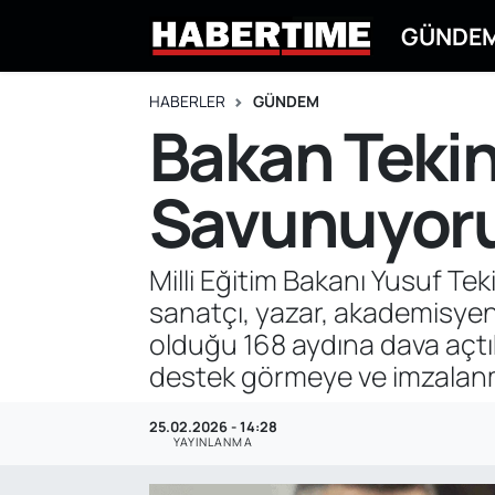
GÜNDE
GÜNDEM
Eskişehir Nöbetçi Eczaneler
HABERLER
GÜNDEM
Bakan Tekin 
EKONOMİ
Eskişehir Hava Durumu
Savunuyoruz
DÜNYA
Eskişehir Namaz Vakitleri
SPOR
Eskişehir Trafik Yoğunluk Haritası
Milli Eğitim Bakanı Yusuf Tek
sanatçı, yazar, akademisyen,
EĞİTİM
Süper Lig Puan Durumu ve Fikstür
olduğu 168 aydına dava açtık
YAŞAM
Tüm Manşetler
destek görmeye ve imzalan
SİYASET
Son Dakika Haberleri
25.02.2026 - 14:28
YAYINLANMA
ASAYİŞ
Haber Arşivi