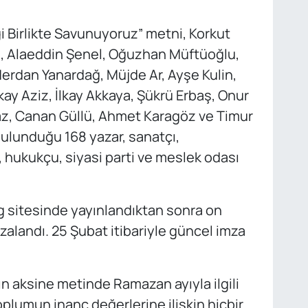
i Birlikte Savunuyoruz” metni, Korkut
l, Alaeddin Şenel, Oğuzhan Müftüoğlu,
Merdan Yanardağ, Müjde Ar, Ayşe Kulin,
ay Aziz, İlkay Akkaya, Şükrü Erbaş, Onur
az, Canan Güllü, Ahmet Karagöz ve Timur
bulunduğu 168 yazar, sanatçı,
 hukukçu, siyasi parti ve meslek odası
g sitesinde yayınlandıktan sonra on
zalandı. 25 Şubat itibariyle güncel imza
nın aksine metinde Ramazan ayıyla ilgili
plumun inanç değerlerine ilişkin hiçbir