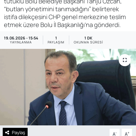
tutuklu Bolu Belediye Başkanı Tanju Özcan,
“butlan yönetimini tanımadığını” belirterek
SAĞLIK
istifa dilekçesini CHP genel merkezine teslim
etmek üzere Bolu İl Başkanlığı’na gönderdi.
19.06.2026 - 15:54
1
1 DK
YAYINLANMA
PAYLAŞIM
OKUNMA SÜRESI
Paylaş
-
+
A
A