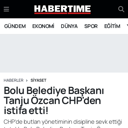
GÜNDEM
Eskişehir Nöbetçi Eczaneler
GÜNDEM
EKONOMİ
DÜNYA
SPOR
EĞİTİM
EKONOMİ
Eskişehir Hava Durumu
DÜNYA
Eskişehir Namaz Vakitleri
SPOR
Eskişehir Trafik Yoğunluk Haritası
EĞİTİM
Süper Lig Puan Durumu ve Fikstür
HABERLER
SİYASET
Bolu Belediye Başkanı
YAŞAM
Tüm Manşetler
Tanju Özcan CHP'den
istifa etti!
SİYASET
Son Dakika Haberleri
CHP’de butlan yönetiminin disipline sevk ettiği
ASAYİŞ
Haber Arşivi