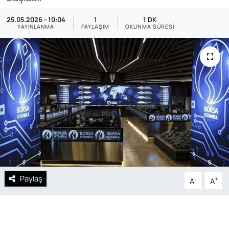
SAĞLIK
25.05.2026 - 10:04
1
1 DK
YAYINLANMA
PAYLAŞIM
OKUNMA SÜRESI
Paylaş
-
+
A
A