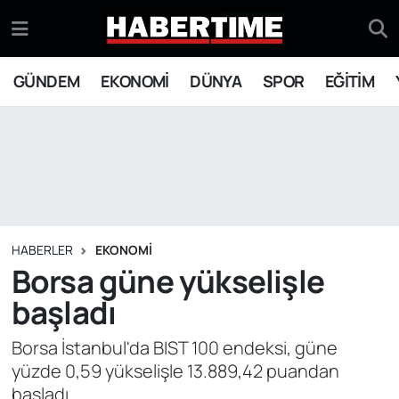
GÜNDEM
Eskişehir Nöbetçi Eczaneler
GÜNDEM
EKONOMİ
DÜNYA
SPOR
EĞİTİM
EKONOMİ
Eskişehir Hava Durumu
DÜNYA
Eskişehir Namaz Vakitleri
SPOR
Eskişehir Trafik Yoğunluk Haritası
EĞİTİM
Süper Lig Puan Durumu ve Fikstür
HABERLER
EKONOMİ
Borsa güne yükselişle
YAŞAM
Tüm Manşetler
başladı
SİYASET
Son Dakika Haberleri
Borsa İstanbul'da BIST 100 endeksi, güne
yüzde 0,59 yükselişle 13.889,42 puandan
ASAYİŞ
Haber Arşivi
başladı.