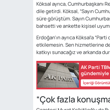
Köksal ayrıca, Cumhurbaşkanı R
dile getirdi. Köksal, “Sayın Cumh
süre görüştüm. Sayın Cumhurbaş
bahsetti ve ankette kişisel uyu
Erdoğan'ın ayrıca Köksal'a “Parti 
etkilemesin. Sen hizmetlerine dev
katkıyı sunacağız ve arkanda durac
AK Parti TB
gündemiyle
İçeriği Görüntü
“Çok fazla konuşm
Gazeteci Murat Kelkitlioğlu da Bu