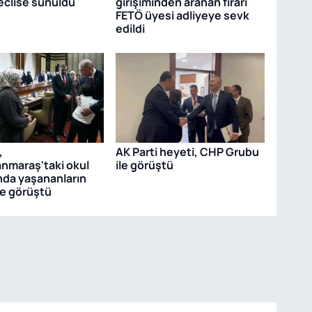
Meclise sunuldu
girişiminden aranan firari
FETÖ üyesi adliyeye sevk
edildi
,
AK Parti heyeti, CHP Grubu
nmaraş'taki okul
ile görüştü
ında yaşananların
yle görüştü