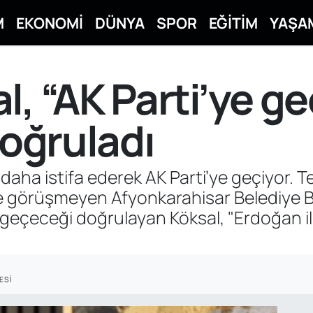
M
EKONOMİ
DÜNYA
SPOR
EĞİTİM
YAŞA
, “AK Parti’ye ge
doğruladı
daha istifa ederek AK Parti’ye geçiyor. T
e görüşmeyen Afyonkarahisar Belediye B
e geçeceği doğrulayan Köksal, "Erdoğan i
ESI