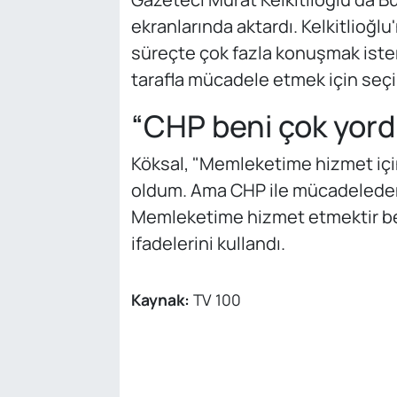
ekranlarında aktardı. Kelkitlioğl
süreçte çok fazla konuşmak istem
tarafla mücadele etmek için seçi
“CHP beni çok yord
Köksal, "Memleketime hizmet için 
oldum. Ama CHP ile mücadeleden
Memleketime hizmet etmektir b
ifadelerini kullandı.
Kaynak:
TV 100