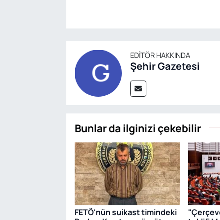
EDITÖR HAKKINDA
Şehir Gazetesi
Bunlar da ilginizi çekebilir
FETÖ'nün suikast timindeki
"Çerçev