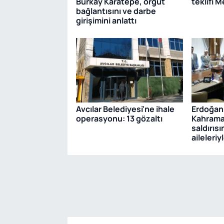
Burkay Karatepe, örgüt
teklifi 
bağlantısını ve darbe
girişimini anlattı
Avcılar Belediyesi'ne ihale
Erdoğan
operasyonu: 13 gözaltı
Kahrama
saldırıs
aileleri