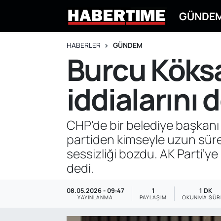
GÜNDE
GÜNDEM
Eskişehir Nöbetçi Eczaneler
HABERLER
GÜNDEM
Burcu Köksal
EKONOMİ
Eskişehir Hava Durumu
iddialarını 
DÜNYA
Eskişehir Namaz Vakitleri
SPOR
Eskişehir Trafik Yoğunluk Haritası
CHP'de bir belediye başkanı 
partiden kimseyle uzun sür
EĞİTİM
Süper Lig Puan Durumu ve Fikstür
sessizliği bozdu. AK Parti’y
YAŞAM
Tüm Manşetler
dedi.
SİYASET
Son Dakika Haberleri
08.05.2026 - 09:47
1
1 DK
YAYINLANMA
PAYLAŞIM
OKUNMA SÜR
ASAYİŞ
Haber Arşivi