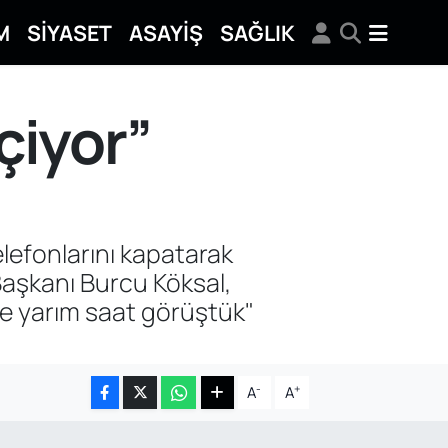
M
SİYASET
ASAYİŞ
SAĞLIK
çiyor”
elefonlarını kapatarak
aşkanı Burcu Köksal,
le yarım saat görüştük"
-
+
A
A