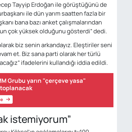
ecep Tayyip Erdoğan ile görüştüğünü de
urbaşkanı ile dün yarım saatten fazla bir
kanı bana bazı anket çalışmalarından
mun çok yüksek olduğunu gösterdi” dedi.
olarak biz senin arkandayız. Eleştiriler seni
am et. Biz sana parti olarak her türlü
ağız” ifadelerini kullandığı iddia edildi.
MM Grubu yarın "çerçeve yasa"
 toplanacak
le
ak istemiyorum”
rcu Köksal’ın açıklamalarını tv100