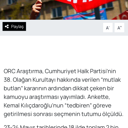
Paylaş
-
+
A
A
ORC Araştırma, Cumhuriyet Halk Partisi’nin
38. Olağan Kurultayı hakkında verilen “mutlak
butlan” kararının ardından dikkat çeken bir
kamuoyu araştırması yayımladı. Ankette,
Kemal Kılıçdaroğlu’nun “tedbiren” göreve
getirilmesi sonrası seçmenin tutumu ölçüldü.
23-24 Mayıs tarihlerinde 18 ilde toplam 2 bin