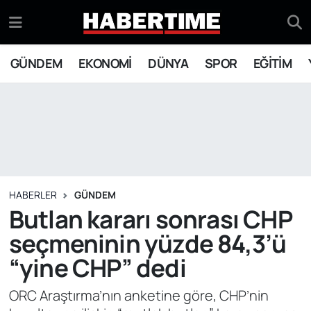
GÜNDEM
Eskişehir Nöbetçi Eczaneler
GÜNDEM
EKONOMİ
DÜNYA
SPOR
EĞİTİM
EKONOMİ
Eskişehir Hava Durumu
DÜNYA
Eskişehir Namaz Vakitleri
SPOR
Eskişehir Trafik Yoğunluk Haritası
EĞİTİM
Süper Lig Puan Durumu ve Fikstür
HABERLER
GÜNDEM
Butlan kararı sonrası CHP
YAŞAM
Tüm Manşetler
seçmeninin yüzde 84,3’ü
“yine CHP” dedi
SİYASET
Son Dakika Haberleri
ORC Araştırma’nın anketine göre, CHP’nin
ASAYİŞ
Haber Arşivi