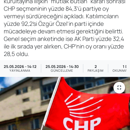
kurultayına ilişkin “mutlak butlan” kararı sonrası
CHP seçmeninin yüzde 84,3’ü partiye oy
SAĞLIK
vermeyi sürdüreceğini açıkladı. Katılımcıların
yüzde 92,2’si Özgür Özel’in parti içinde
mücadeleye devam etmesi gerektiğini belirtti.
Genel seçim anketinde ise AK Parti yüzde 32,4
ile ilk sırada yer alırken, CHP’nin oy oranı yüzde
28,5 oldu.
25.05.2026 - 14:12
25.05.2026 - 14:30
2
1 D
YAYINLANMA
GÜNCELLEME
PAYLAŞIM
OKUNMA S