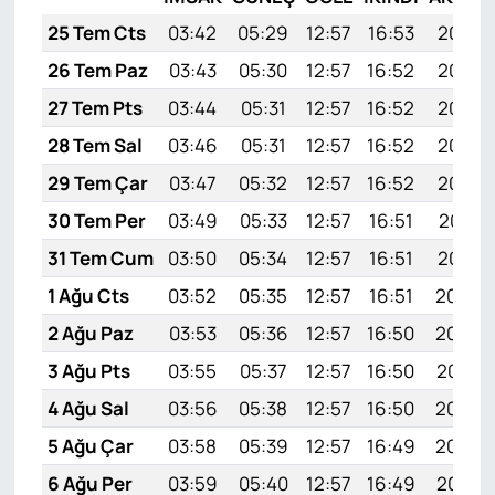
25 Tem Cts
03:42
05:29
12:57
16:53
20:15
26 Tem Paz
03:43
05:30
12:57
16:52
20:15
27 Tem Pts
03:44
05:31
12:57
16:52
20:14
28 Tem Sal
03:46
05:31
12:57
16:52
20:13
29 Tem Çar
03:47
05:32
12:57
16:52
20:12
30 Tem Per
03:49
05:33
12:57
16:51
20:11
31 Tem Cum
03:50
05:34
12:57
16:51
20:10
1 Ağu Cts
03:52
05:35
12:57
16:51
20:09
2 Ağu Paz
03:53
05:36
12:57
16:50
20:08
3 Ağu Pts
03:55
05:37
12:57
16:50
20:07
4 Ağu Sal
03:56
05:38
12:57
16:50
20:05
5 Ağu Çar
03:58
05:39
12:57
16:49
20:04
6 Ağu Per
03:59
05:40
12:57
16:49
20:03