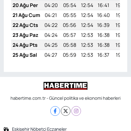
20 Ağu Per
04:20
05:54
12:54
16:41
19:44
21 Ağu Cum
04:21
05:55
12:54
16:40
19:43
22 Ağu Cts
04:22
05:56
12:54
16:39
19:42
23 Ağu Paz
04:24
05:57
12:53
16:38
19:40
24 Ağu Pts
04:25
05:58
12:53
16:38
19:39
25 Ağu Sal
04:27
05:59
12:53
16:37
19:37
habertime.com.tr - Güncel politika ve ekonomi haberleri
Eskişehir Nöbetçi Eczaneler