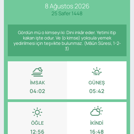
8 Ağustos 2026
SAĞLIK
25 Safer 1448
Gördün mü o kimseyi ki: Dini inkâr eder. Yetimi itip
kakan işte odur. Ve (o kimse) yoksula yemek
yedirilmesi için teşvikte bulunmaz. (Mâûn Sûresi, 1-2-
3)
İMSAK
GÜNEŞ
04:02
05:42
ÖĞLE
İKINDI
12:56
16:48