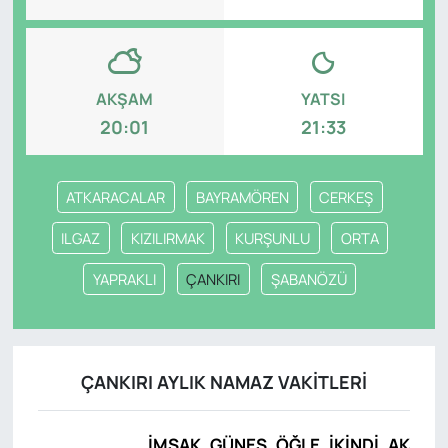
AKŞAM
YATSI
20:01
21:33
ATKARACALAR
BAYRAMÖREN
CERKEŞ
ILGAZ
KIZILIRMAK
KURŞUNLU
ORTA
YAPRAKLI
ÇANKIRI
ŞABANÖZÜ
ÇANKIRI AYLIK NAMAZ VAKITLERI
İMSAK
GÜNEŞ
ÖĞLE
İKINDI
AKŞAM