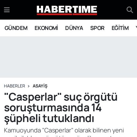
GÜNDEM
Eskişehir Nöbetçi Eczaneler
GÜNDEM
EKONOMİ
DÜNYA
SPOR
EĞİTİM
EKONOMİ
Eskişehir Hava Durumu
DÜNYA
Eskişehir Namaz Vakitleri
SPOR
Eskişehir Trafik Yoğunluk Haritası
EĞİTİM
Süper Lig Puan Durumu ve Fikstür
HABERLER
ASAYİŞ
"Casperlar" suç örgütü
YAŞAM
Tüm Manşetler
soruşturmasında 14
şüpheli tutuklandı
SİYASET
Son Dakika Haberleri
Kamuoyunda "Casperlar" olarak bilinen yeni
ASAYİŞ
Haber Arşivi