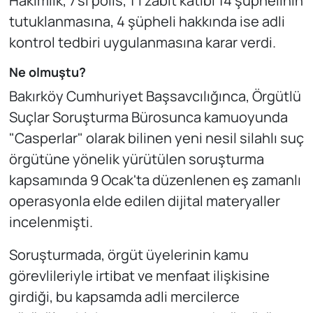
Hakimlik, 7'si polis, 1'i zabıt katibi 14 şüphelinin
tutuklanmasına, 4 şüpheli hakkında ise adli
kontrol tedbiri uygulanmasına karar verdi.
Ne olmuştu?
Bakırköy Cumhuriyet Başsavcılığınca, Örgütlü
Suçlar Soruşturma Bürosunca kamuoyunda
"Casperlar" olarak bilinen yeni nesil silahlı suç
örgütüne yönelik yürütülen soruşturma
kapsamında 9 Ocak'ta düzenlenen eş zamanlı
operasyonla elde edilen dijital materyaller
incelenmişti.
Soruşturmada, örgüt üyelerinin kamu
görevlileriyle irtibat ve menfaat ilişkisine
girdiği, bu kapsamda adli mercilerce