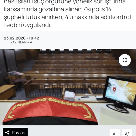
nesil silahlı suç örgütüne yönelik soruşturma
kapsamında gözaltına alınan 7'si polis 14
SAĞLIK
şüpheli tutuklanırken, 4'ü hakkında adli kontrol
tedbiri uygulandı.
23.02.2026 - 10:42
YAYINLANMA
Paylaş
-
+
A
A