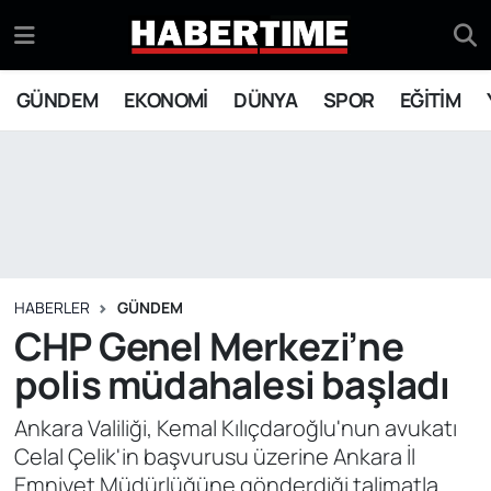
GÜNDEM
Eskişehir Nöbetçi Eczaneler
GÜNDEM
EKONOMİ
DÜNYA
SPOR
EĞİTİM
EKONOMİ
Eskişehir Hava Durumu
DÜNYA
Eskişehir Namaz Vakitleri
SPOR
Eskişehir Trafik Yoğunluk Haritası
EĞİTİM
Süper Lig Puan Durumu ve Fikstür
HABERLER
GÜNDEM
CHP Genel Merkezi’ne
YAŞAM
Tüm Manşetler
polis müdahalesi başladı
SİYASET
Son Dakika Haberleri
Ankara Valiliği, Kemal Kılıçdaroğlu'nun avukatı
Celal Çelik'in başvurusu üzerine Ankara İl
ASAYİŞ
Haber Arşivi
Emniyet Müdürlüğüne gönderdiği talimatla