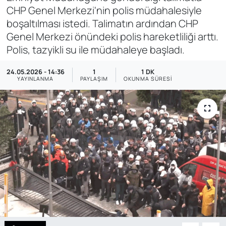
CHP Genel Merkezi'nin polis müdahalesiyle
SAĞLIK
boşaltılması istedi. Talimatın ardından CHP
Genel Merkezi önündeki polis hareketliliği arttı.
Polis, tazyikli su ile müdahaleye başladı.
24.05.2026 - 14:36
1
1 DK
YAYINLANMA
PAYLAŞIM
OKUNMA SÜRESI