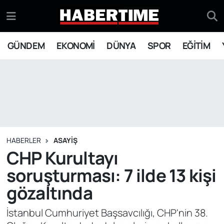
GÜNDEM
Eskişehir Nöbetçi Eczaneler
GÜNDEM
EKONOMİ
DÜNYA
SPOR
EĞİTİM
EKONOMİ
Eskişehir Hava Durumu
DÜNYA
Eskişehir Namaz Vakitleri
SPOR
Eskişehir Trafik Yoğunluk Haritası
EĞİTİM
Süper Lig Puan Durumu ve Fikstür
HABERLER
ASAYİŞ
CHP Kurultayı
YAŞAM
Tüm Manşetler
soruşturması: 7 ilde 13 kişi
gözaltında
SİYASET
Son Dakika Haberleri
İstanbul Cumhuriyet Başsavcılığı, CHP'nin 38.
ASAYİŞ
Haber Arşivi