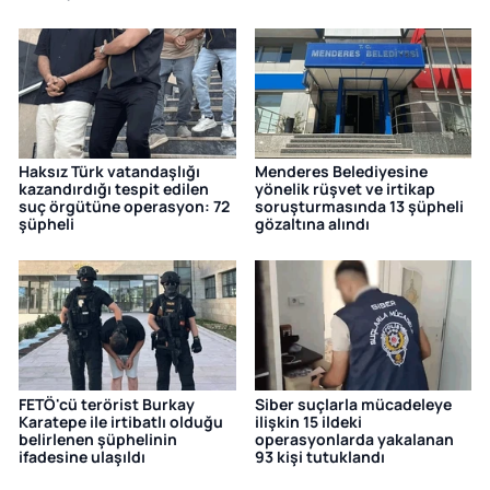
Haksız Türk vatandaşlığı
Menderes Belediyesine
kazandırdığı tespit edilen
yönelik rüşvet ve irtikap
suç örgütüne operasyon: 72
soruşturmasında 13 şüpheli
şüpheli
gözaltına alındı
FETÖ'cü terörist Burkay
Siber suçlarla mücadeleye
Karatepe ile irtibatlı olduğu
ilişkin 15 ildeki
belirlenen şüphelinin
operasyonlarda yakalanan
ifadesine ulaşıldı
93 kişi tutuklandı