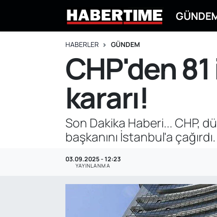
GÜNDE
GÜNDEM
Eskişehir Nöbetçi Eczaneler
HABERLER
GÜNDEM
CHP'den 81 i
EKONOMİ
Eskişehir Hava Durumu
kararı!
DÜNYA
Eskişehir Namaz Vakitleri
SPOR
Eskişehir Trafik Yoğunluk Haritası
Son Dakika Haberi... CHP, dü
başkanını İstanbul'a çağırdı.
EĞİTİM
Süper Lig Puan Durumu ve Fikstür
03.09.2025 - 12:23
YAŞAM
Tüm Manşetler
YAYINLANMA
SİYASET
Son Dakika Haberleri
ASAYİŞ
Haber Arşivi