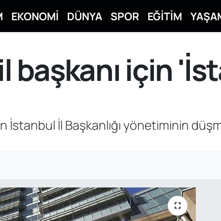
M
EKONOMİ
DÜNYA
SPOR
EĞİTİM
YAŞA
l başkanı için 'İs
n İstanbul İl Başkanlığı yönetiminin düşm