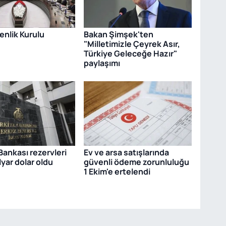
venlik Kurulu
Bakan Şimşek'ten
"Milletimizle Çeyrek Asır,
Türkiye Geleceğe Hazır"
paylaşımı
ankası rezervleri
Ev ve arsa satışlarında
lyar dolar oldu
güvenli ödeme zorunluluğu
1 Ekim'e ertelendi