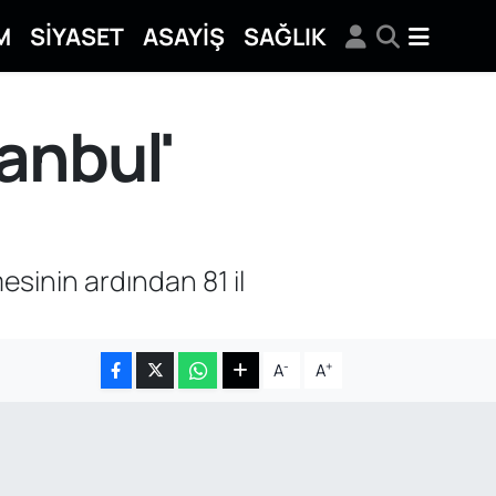
M
SİYASET
ASAYİŞ
SAĞLIK
tanbul'
esinin ardından 81 il
-
+
A
A