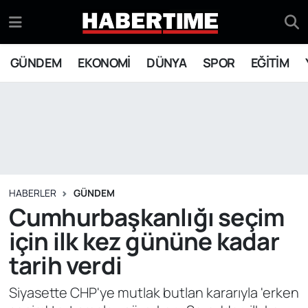
GÜNDEM
Eskişehir Nöbetçi Eczaneler
GÜNDEM
EKONOMİ
DÜNYA
SPOR
EĞİTİM
EKONOMİ
Eskişehir Hava Durumu
DÜNYA
Eskişehir Namaz Vakitleri
SPOR
Eskişehir Trafik Yoğunluk Haritası
EĞİTİM
Süper Lig Puan Durumu ve Fikstür
HABERLER
GÜNDEM
Cumhurbaşkanlığı seçim
YAŞAM
Tüm Manşetler
için ilk kez gününe kadar
tarih verdi
SİYASET
Son Dakika Haberleri
Siyasette CHP'ye mutlak butlan kararıyla 'erken
ASAYİŞ
Haber Arşivi