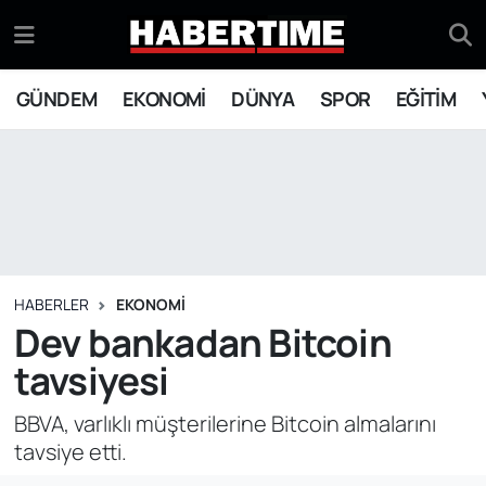
GÜNDEM
Eskişehir Nöbetçi Eczaneler
GÜNDEM
EKONOMİ
DÜNYA
SPOR
EĞİTİM
EKONOMİ
Eskişehir Hava Durumu
DÜNYA
Eskişehir Namaz Vakitleri
SPOR
Eskişehir Trafik Yoğunluk Haritası
EĞİTİM
Süper Lig Puan Durumu ve Fikstür
HABERLER
EKONOMİ
Dev bankadan Bitcoin
YAŞAM
Tüm Manşetler
tavsiyesi
SİYASET
Son Dakika Haberleri
BBVA, varlıklı müşterilerine Bitcoin almalarını
tavsiye etti.
ASAYİŞ
Haber Arşivi