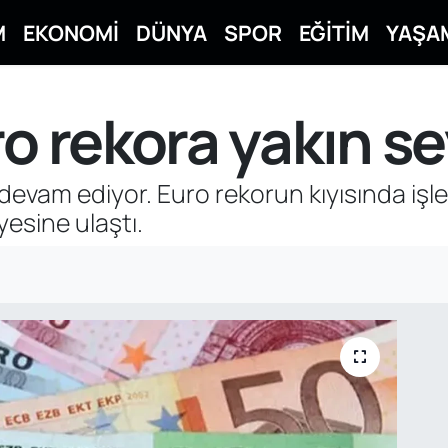
M
EKONOMİ
DÜNYA
SPOR
EĞİTİM
YAŞA
ro rekora yakın s
k devam ediyor. Euro rekorun kıyısında iş
yesine ulaştı.