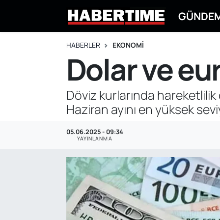
GÜNDE
GÜNDEM
Eskişehir Nöbetçi Eczaneler
HABERLER
EKONOMİ
Dolar ve eu
EKONOMİ
Eskişehir Hava Durumu
DÜNYA
Eskişehir Namaz Vakitleri
Döviz kurlarında hareketlili
Haziran ayını en yüksek sevi
SPOR
Eskişehir Trafik Yoğunluk Haritası
05.06.2025 - 09:34
EĞİTİM
Süper Lig Puan Durumu ve Fikstür
YAYINLANMA
YAŞAM
Tüm Manşetler
SİYASET
Son Dakika Haberleri
ASAYİŞ
Haber Arşivi