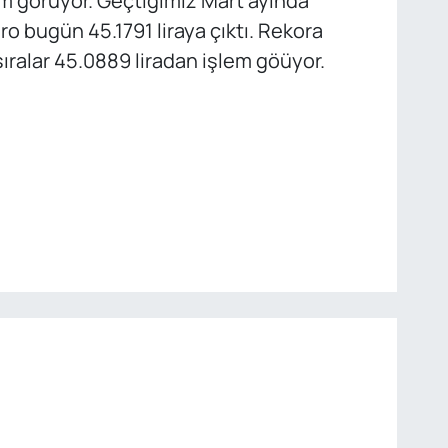
m görüyor. Geçtiğimiz Mart ayında
o bugün 45.1791 liraya çıktı. Rekora
sıralar 45.0889 liradan işlem göüyor.