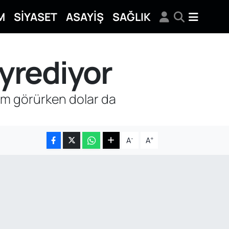
M
SİYASET
ASAYİŞ
SAĞLIK
eyrediyor
lem görürken dolar da
-
+
A
A