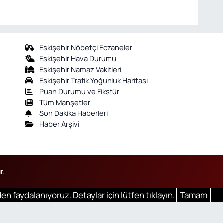
Eskişehir Nöbetçi Eczaneler
Eskişehir Hava Durumu
Eskişehir Namaz Vakitleri
Eskişehir Trafik Yoğunluk Haritası
Puan Durumu ve Fikstür
Tüm Manşetler
Son Dakika Haberleri
Haber Arşivi
r.
en faydalanıyoruz. Detaylar için lütfen tıklayın.
Tamam