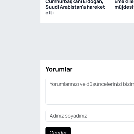
Cumhurbaşkanı Erdoğan,
Emeklile
Suudi Arabistan'a hareket
müjdesi:
etti
Yorumlar
Gönder