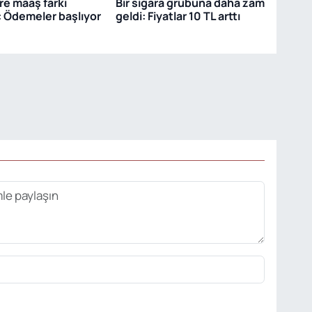
re maaş farkı
Bir sigara grubuna daha zam
 Ödemeler başlıyor
geldi: Fiyatlar 10 TL arttı