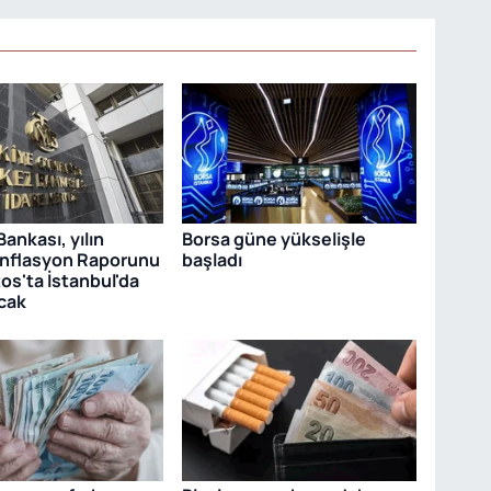
ankası, yılın
Borsa güne yükselişle
Enflasyon Raporunu
başladı
os'ta İstanbul'da
cak