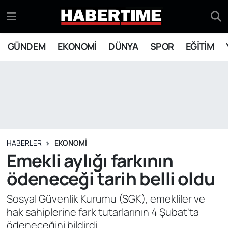
GÜNDEM
Eskişehir Nöbetçi Eczaneler
GÜNDEM
EKONOMİ
DÜNYA
SPOR
EĞİTİM
EKONOMİ
Eskişehir Hava Durumu
DÜNYA
Eskişehir Namaz Vakitleri
SPOR
Eskişehir Trafik Yoğunluk Haritası
EĞİTİM
Süper Lig Puan Durumu ve Fikstür
HABERLER
EKONOMİ
Emekli aylığı farkının
YAŞAM
Tüm Manşetler
ödeneceği tarih belli oldu
SİYASET
Son Dakika Haberleri
Sosyal Güvenlik Kurumu (SGK), emekliler ve
hak sahiplerine fark tutarlarının 4 Şubat'ta
ASAYİŞ
Haber Arşivi
ödeneceğini bildirdi.