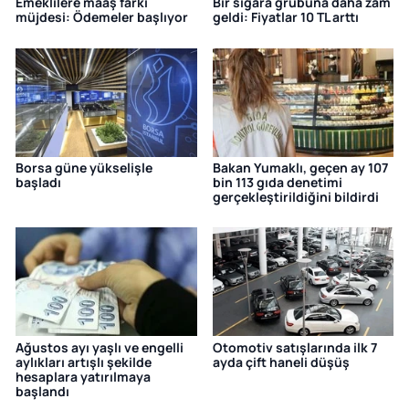
Emeklilere maaş farkı
Bir sigara grubuna daha zam
müjdesi: Ödemeler başlıyor
geldi: Fiyatlar 10 TL arttı
Borsa güne yükselişle
Bakan Yumaklı, geçen ay 107
başladı
bin 113 gıda denetimi
gerçekleştirildiğini bildirdi
Ağustos ayı yaşlı ve engelli
Otomotiv satışlarında ilk 7
aylıkları artışlı şekilde
ayda çift haneli düşüş
hesaplara yatırılmaya
başlandı