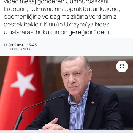
video mesaj gönderen Cumhurbaşkanı
Erdoğan, "Ukrayna'nın toprak bütünlüğüne,
SAĞLIK
egemenliğine ve bağımsızlığına verdiğimiz
destek bakidir. Kırım'ın Ukrayna'ya iadesi
uluslararası hukukun bir gereğidir." dedi.
11.09.2024 - 15:43
YAYINLANMA