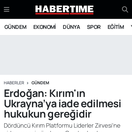
GÜNDEM
Eskişehir Nöbetçi Eczaneler
GÜNDEM
EKONOMİ
DÜNYA
SPOR
EĞİTİM
EKONOMİ
Eskişehir Hava Durumu
DÜNYA
Eskişehir Namaz Vakitleri
SPOR
Eskişehir Trafik Yoğunluk Haritası
EĞİTİM
Süper Lig Puan Durumu ve Fikstür
HABERLER
GÜNDEM
Erdoğan: Kırım'ın
YAŞAM
Tüm Manşetler
Ukrayna’ya iade edilmesi
hukukun gereğidir
SİYASET
Son Dakika Haberleri
Dördüncü Kırım Platformu Liderler Zirvesi'ne
ASAYİŞ
Haber Arşivi