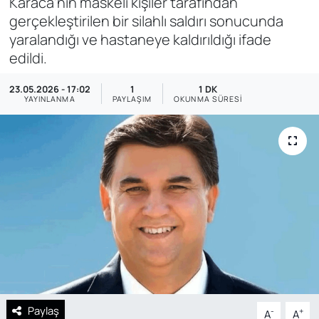
Karaca'nın maskeli kişiler tarafından
gerçekleştirilen bir silahlı saldırı sonucunda
SAĞLIK
yaralandığı ve hastaneye kaldırıldığı ifade
edildi.
23.05.2026 - 17:02
1
1 DK
YAYINLANMA
PAYLAŞIM
OKUNMA SÜRESI
Paylaş
-
+
A
A