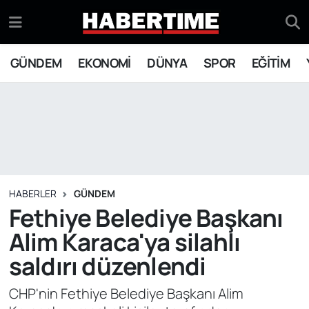
GÜNDEM
Eskişehir Nöbetçi Eczaneler
GÜNDEM
EKONOMİ
DÜNYA
SPOR
EĞİTİM
EKONOMİ
Eskişehir Hava Durumu
DÜNYA
Eskişehir Namaz Vakitleri
SPOR
Eskişehir Trafik Yoğunluk Haritası
EĞİTİM
Süper Lig Puan Durumu ve Fikstür
HABERLER
GÜNDEM
Fethiye Belediye Başkanı
YAŞAM
Tüm Manşetler
Alim Karaca'ya silahlı
saldırı düzenlendi
SİYASET
Son Dakika Haberleri
CHP'nin Fethiye Belediye Başkanı Alim
ASAYİŞ
Haber Arşivi