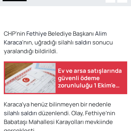
CHP'nin
Fethiye
Belediye Başkanı
Alim
Karaca
'nın, uğradığı silahlı
saldırı
sonucu
yaralandığı bildirildi.
Ev ve arsa satışlarında
güvenli ödeme
zorunluluğu 1 Ekim'e
ertelendi
Karaca’ya henüz bilinmeyen bir nedenle
silahlı saldırı
düzenlendi. Olay, Fethiye’nin
Babataşı Mahallesi Karayolları mevkiinde
gerçekleşti.