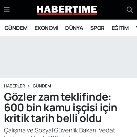
GÜNDEM
Eskişehir Nöbetçi Eczaneler
GÜNDEM
EKONOMİ
DÜNYA
SPOR
EĞİTİM
EKONOMİ
Eskişehir Hava Durumu
DÜNYA
Eskişehir Namaz Vakitleri
SPOR
Eskişehir Trafik Yoğunluk Haritası
EĞİTİM
Süper Lig Puan Durumu ve Fikstür
HABERLER
GÜNDEM
Gözler zam teklifinde:
YAŞAM
Tüm Manşetler
600 bin kamu işçisi için
kritik tarih belli oldu
SİYASET
Son Dakika Haberleri
Çalışma ve Sosyal Güvenlik Bakanı Vedat
ASAYİŞ
Haber Arşivi