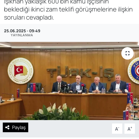
Işıkhan yaklaşık 600 bin kamu işçisinin
beklediği ikinci zam teklifi görüşmelerine ilişkin
SAĞLIK
soruları cevapladı.
25.06.2025 - 09:49
YAYINLANMA
Paylaş
-
+
A
A