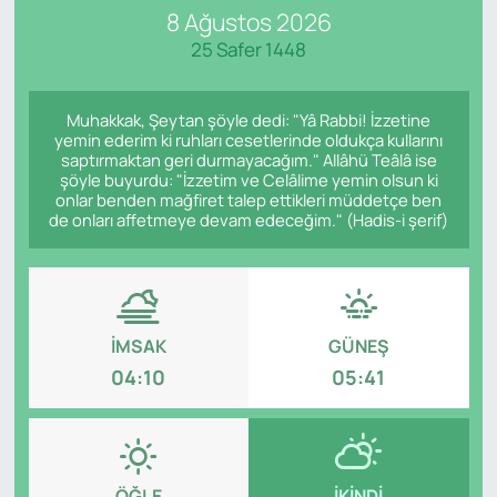
8 Ağustos 2026
SAĞLIK
25 Safer 1448
Muhakkak, Şeytan şöyle dedi: "Yâ Rabbi! İzzetine
yemin ederim ki ruhları cesetlerinde oldukça kullarını
saptırmaktan geri durmayacağım." Allâhü Teâlâ ise
şöyle buyurdu: "İzzetim ve Celâlime yemin olsun ki
onlar benden mağfiret talep ettikleri müddetçe ben
de onları affetmeye devam edeceğim." (Hadis-i şerif)
İMSAK
GÜNEŞ
04:10
05:41
ÖĞLE
İKINDI