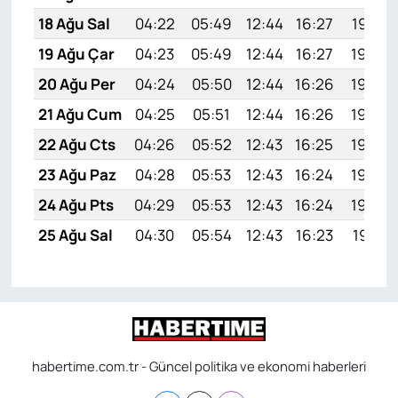
18 Ağu Sal
04:22
05:49
12:44
16:27
19:30
19 Ağu Çar
04:23
05:49
12:44
16:27
19:29
20 Ağu Per
04:24
05:50
12:44
16:26
19:28
21 Ağu Cum
04:25
05:51
12:44
16:26
19:26
22 Ağu Cts
04:26
05:52
12:43
16:25
19:25
23 Ağu Paz
04:28
05:53
12:43
16:24
19:24
24 Ağu Pts
04:29
05:53
12:43
16:24
19:22
25 Ağu Sal
04:30
05:54
12:43
16:23
19:21
habertime.com.tr - Güncel politika ve ekonomi haberleri