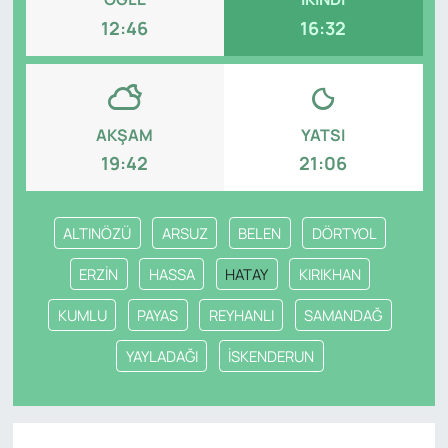
12:46
16:32
AKŞAM
YATSI
19:42
21:06
ALTINÖZÜ
ARSUZ
BELEN
DÖRTYOL
ERZİN
HASSA
HATAY
KIRIKHAN
KUMLU
PAYAS
REYHANLI
SAMANDAĞ
YAYLADAĞI
İSKENDERUN