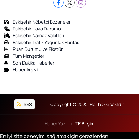
Eskişehir Nöbetçi Eczaneler
Eskişehir Hava Durumu
Eskişehir Namaz Vakitleri
Eskişehir Trafik Yoğunluk Haritası
Puan Durumu ve Fikstür
Tüm Manşetler
Son Dakika Haberleri
Haber Arşivi
RSS
Copyright © 2022. Her hakkı saklıdır.
Haber Yazılımı:
TE Bilişim
En iyi site deneyimi sağlamak için çerezlerden