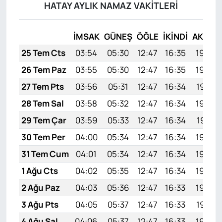
HATAY AYLIK NAMAZ VAKITLERI
İMSAK
GÜNEŞ
ÖĞLE
İKINDI
AKŞAM
25 Tem Cts
03:54
05:30
12:47
16:35
19:54
26 Tem Paz
03:55
05:30
12:47
16:35
19:54
27 Tem Pts
03:56
05:31
12:47
16:34
19:53
28 Tem Sal
03:58
05:32
12:47
16:34
19:52
29 Tem Çar
03:59
05:33
12:47
16:34
19:51
30 Tem Per
04:00
05:34
12:47
16:34
19:50
31 Tem Cum
04:01
05:34
12:47
16:34
19:49
1 Ağu Cts
04:02
05:35
12:47
16:34
19:49
2 Ağu Paz
04:03
05:36
12:47
16:33
19:48
3 Ağu Pts
04:05
05:37
12:47
16:33
19:47
4 Ağu Sal
04:06
05:37
12:47
16:33
19:46