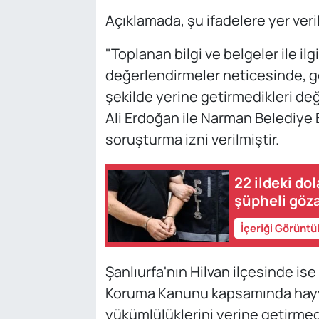
Açıklamada, şu ifadelere yer veril
"Toplanan bilgi ve belgeler ile i
değerlendirmeler neticesinde, g
şekilde yerine getirmedikleri de
Ali Erdoğan ile Narman Belediye
soruşturma izni verilmiştir.
22 ildeki do
şüpheli göza
İçeriği Görüntü
Şanlıurfa'nın Hilvan ilçesinde ise
Koruma Kanunu kapsamında hayva
yükümlülüklerini yerine getirme