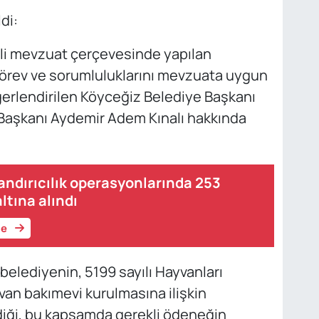
di:
lgili mevzuat çerçevesinde yapılan
örev ve sorumluluklarını mevzuata uygun
ğerlendirilen Köyceğiz Belediye Başkanı
 Başkanı Aydemir Adem Kınalı hakkında
landırıcılık operasyonlarında 253
ltına alındı
le
 belediyenin, 5199 sayılı Hayvanları
n bakımevi kurulmasına ilişkin
diği, bu kapsamda gerekli ödeneğin