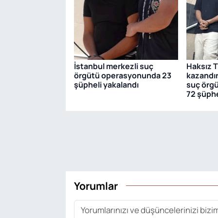
İstanbul merkezli suç
Haksız T
örgütü operasyonunda 23
kazandır
şüpheli yakalandı
suç örg
72 şüphe
Yorumlar