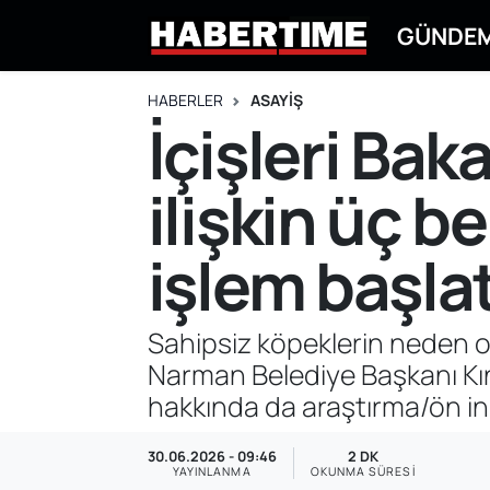
GÜNDE
GÜNDEM
Eskişehir Nöbetçi Eczaneler
HABERLER
ASAYİŞ
İçişleri Bak
EKONOMİ
Eskişehir Hava Durumu
ilişkin üç 
DÜNYA
Eskişehir Namaz Vakitleri
SPOR
Eskişehir Trafik Yoğunluk Haritası
işlem başlat
EĞİTİM
Süper Lig Puan Durumu ve Fikstür
Sahipsiz köpeklerin neden o
YAŞAM
Tüm Manşetler
Narman Belediye Başkanı Kın
hakkında da araştırma/ön inc
SİYASET
Son Dakika Haberleri
30.06.2026 - 09:46
2 DK
ASAYİŞ
Haber Arşivi
YAYINLANMA
OKUNMA SÜRESI