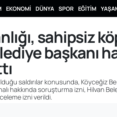
M
EKONOMİ
DÜNYA
SPOR
EĞİTİM
YAŞA
anlığı, sahipsiz k
belediye başkanı 
tı
lduğu saldırılar konusunda, Köyceğiz Be
alı hakkında soruşturma izni, Hilvan Be
eleme izni verildi.