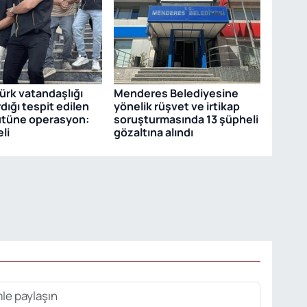
ürk vatandaşlığı
Menderes Belediyesine
dığı tespit edilen
yönelik rüşvet ve irtikap
ütüne operasyon:
soruşturmasında 13 şüpheli
li
gözaltına alındı