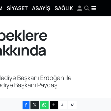
M
SİYASET
ASAYİŞ
SAĞLIK
öpeklere
hakkında
lediye Başkanı Erdoğan ile
lediye Başkanı Paydaş
-
+
A
A