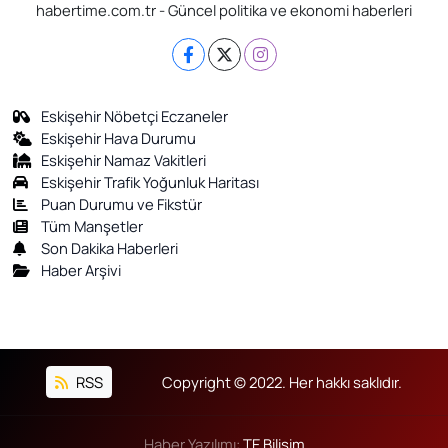
habertime.com.tr - Güncel politika ve ekonomi haberleri
Eskişehir Nöbetçi Eczaneler
Eskişehir Hava Durumu
Eskişehir Namaz Vakitleri
Eskişehir Trafik Yoğunluk Haritası
Puan Durumu ve Fikstür
Tüm Manşetler
Son Dakika Haberleri
Haber Arşivi
RSS
Copyright © 2022. Her hakkı saklıdır.
Haber Yazılımı:
TE Bilişim