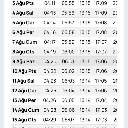
3 Ağu Pts
04:11
05:55
13:15
17:09
20:26
4 Ağu Sal
04:13
05:56
13:15
17:09
20:25
5 Ağu Çar
04:14
05:57
13:15
17:08
20:24
6 Ağu Per
04:16
05:58
13:15
17:08
20:23
7 Ağu Cum
04:17
05:59
13:15
17:07
20:21
8 Ağu Cts
04:19
06:00
13:15
17:07
20:20
9 Ağu Paz
04:20
06:01
13:15
17:06
20:19
10 Ağu Pts
04:22
06:02
13:15
17:06
20:18
11 Ağu Sal
04:23
06:03
13:14
17:05
20:16
12 Ağu Çar
04:25
06:04
13:14
17:05
20:15
13 Ağu Per
04:26
06:05
13:14
17:04
20:14
14 Ağu Cum
04:28
06:06
13:14
17:03
20:12
15 Ağu Cts
04:29
06:07
13:14
17:03
20:11