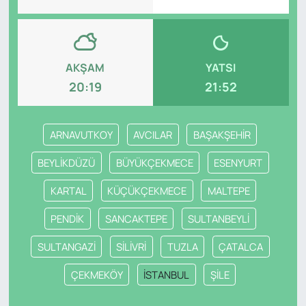
AKŞAM
YATSI
20:19
21:52
ARNAVUTKOY
AVCILAR
BAŞAKŞEHİR
BEYLİKDÜZÜ
BÜYÜKÇEKMECE
ESENYURT
KARTAL
KÜÇÜKÇEKMECE
MALTEPE
PENDİK
SANCAKTEPE
SULTANBEYLİ
SULTANGAZİ
SİLİVRİ
TUZLA
ÇATALCA
ÇEKMEKÖY
İSTANBUL
ŞİLE