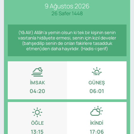
9 Ağustos 2026
SAĞLIK
26 Safer 1448
(Yâ Ali!) Allâh'a yemin olsun ki tek bir kişinin senin
vasıtanla hidâyete ermesi, senin için kızıl develer
(bahşedilip senin de onları fakirlere tasadduk
etmen)den daha hayırlıdır. (Hadis-i şerif)
İMSAK
GÜNEŞ
04:20
06:01
ÖĞLE
İKINDI
13:15
17:06