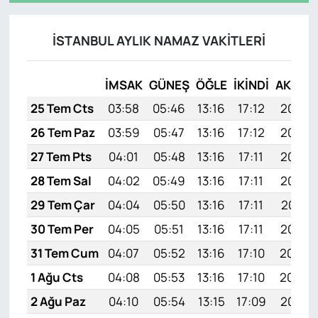
İSTANBUL AYLIK NAMAZ VAKITLERI
İMSAK
GÜNEŞ
ÖĞLE
İKINDI
AKŞAM
25 Tem Cts
03:58
05:46
13:16
17:12
20:35
26 Tem Paz
03:59
05:47
13:16
17:12
20:34
27 Tem Pts
04:01
05:48
13:16
17:11
20:33
28 Tem Sal
04:02
05:49
13:16
17:11
20:32
29 Tem Çar
04:04
05:50
13:16
17:11
20:31
30 Tem Per
04:05
05:51
13:16
17:11
20:30
31 Tem Cum
04:07
05:52
13:16
17:10
20:29
1 Ağu Cts
04:08
05:53
13:16
17:10
20:28
2 Ağu Paz
04:10
05:54
13:15
17:09
20:27