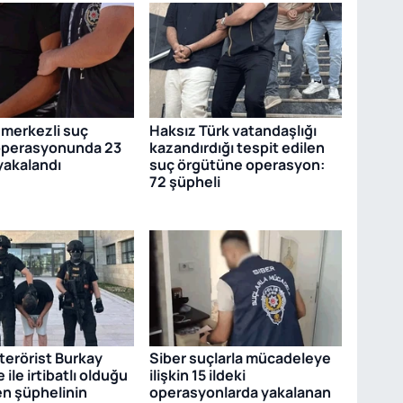
 merkezli suç
Haksız Türk vatandaşlığı
operasyonunda 23
kazandırdığı tespit edilen
yakalandı
suç örgütüne operasyon:
72 şüpheli
terörist Burkay
Siber suçlarla mücadeleye
ile irtibatlı olduğu
ilişkin 15 ildeki
en şüphelinin
operasyonlarda yakalanan