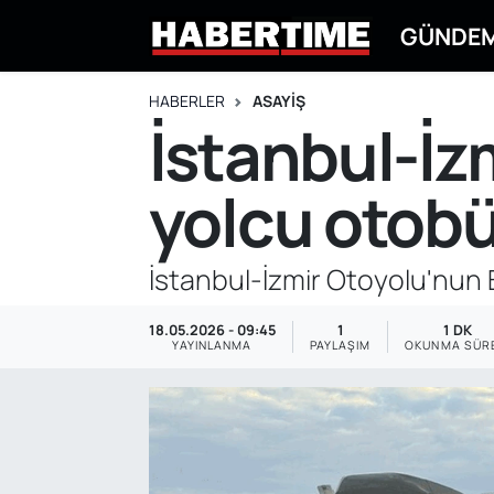
GÜNDE
GÜNDEM
Eskişehir Nöbetçi Eczaneler
HABERLER
ASAYİŞ
İstanbul-İz
EKONOMİ
Eskişehir Hava Durumu
yolcu otobü
DÜNYA
Eskişehir Namaz Vakitleri
SPOR
Eskişehir Trafik Yoğunluk Haritası
İstanbul-İzmir Otoyolu'nun B
EĞİTİM
Süper Lig Puan Durumu ve Fikstür
18.05.2026 - 09:45
1
1 DK
YAYINLANMA
PAYLAŞIM
OKUNMA SÜR
YAŞAM
Tüm Manşetler
SİYASET
Son Dakika Haberleri
ASAYİŞ
Haber Arşivi