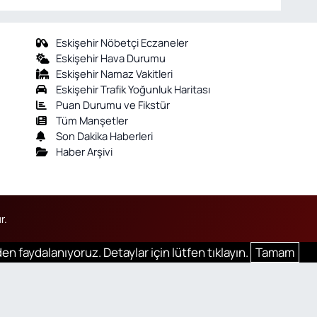
Eskişehir Nöbetçi Eczaneler
Eskişehir Hava Durumu
Eskişehir Namaz Vakitleri
Eskişehir Trafik Yoğunluk Haritası
Puan Durumu ve Fikstür
Tüm Manşetler
Son Dakika Haberleri
Haber Arşivi
r.
en faydalanıyoruz. Detaylar için lütfen tıklayın.
Tamam