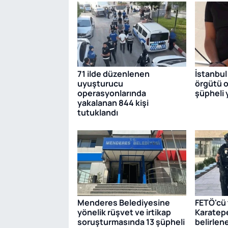
71 ilde düzenlenen
İstanbul
uyuşturucu
örgütü 
operasyonlarında
şüpheli 
yakalanan 844 kişi
tutuklandı
Menderes Belediyesine
FETÖ'cü 
yönelik rüşvet ve irtikap
Karatepe 
soruşturmasında 13 şüpheli
belirlen