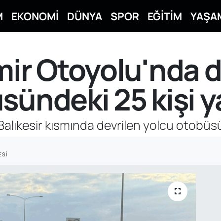
M
EKONOMİ
DÜNYA
SPOR
EĞİTİM
YAŞA
mir Otoyolu'nda d
sündeki 25 kişi y
alıkesir kısmında devrilen yolcu otobüsü
ESI