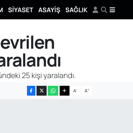
M
SİYASET
ASAYİŞ
SAĞLIK
evrilen
aralandı
ndeki 25 kişi yaralandı.
-
+
A
A