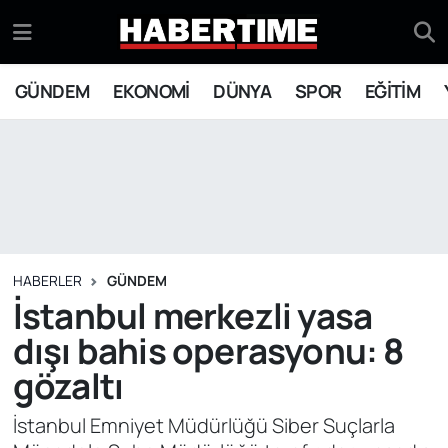
GÜNDEM
Eskişehir Nöbetçi Eczaneler
GÜNDEM
EKONOMİ
DÜNYA
SPOR
EĞİTİM
EKONOMİ
Eskişehir Hava Durumu
DÜNYA
Eskişehir Namaz Vakitleri
SPOR
Eskişehir Trafik Yoğunluk Haritası
EĞİTİM
Süper Lig Puan Durumu ve Fikstür
HABERLER
GÜNDEM
İstanbul merkezli yasa
YAŞAM
Tüm Manşetler
dışı bahis operasyonu: 8
gözaltı
SİYASET
Son Dakika Haberleri
İstanbul Emniyet Müdürlüğü Siber Suçlarla
ASAYİŞ
Haber Arşivi