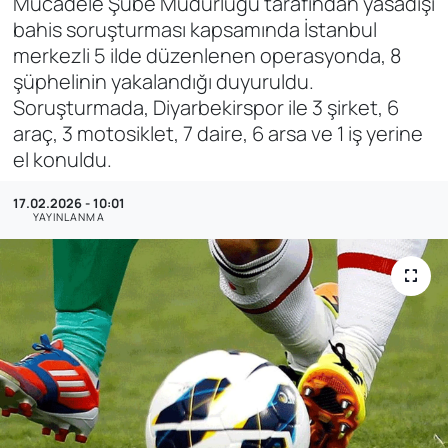
Mücadele Şube Müdürlüğü tarafından yasadışı
bahis soruşturması kapsamında İstanbul
SAĞLIK
merkezli 5 ilde düzenlenen operasyonda, 8
şüphelinin yakalandığı duyuruldu.
Soruşturmada, Diyarbekirspor ile 3 şirket, 6
araç, 3 motosiklet, 7 daire, 6 arsa ve 1 iş yerine
el konuldu.
17.02.2026 - 10:01
YAYINLANMA