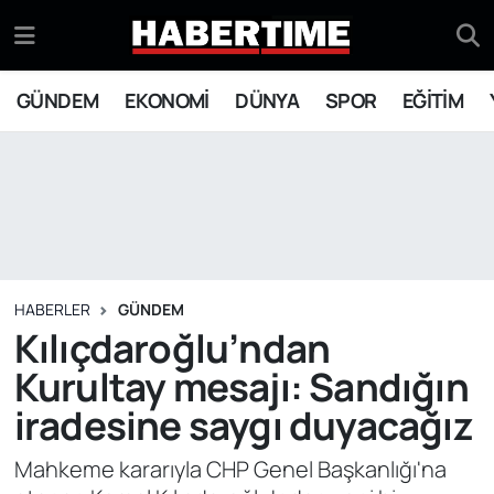
GÜNDEM
Eskişehir Nöbetçi Eczaneler
GÜNDEM
EKONOMİ
DÜNYA
SPOR
EĞİTİM
EKONOMİ
Eskişehir Hava Durumu
DÜNYA
Eskişehir Namaz Vakitleri
SPOR
Eskişehir Trafik Yoğunluk Haritası
EĞİTİM
Süper Lig Puan Durumu ve Fikstür
HABERLER
GÜNDEM
Kılıçdaroğlu’ndan
YAŞAM
Tüm Manşetler
Kurultay mesajı: Sandığın
iradesine saygı duyacağız
SİYASET
Son Dakika Haberleri
Mahkeme kararıyla CHP Genel Başkanlığı'na
ASAYİŞ
Haber Arşivi