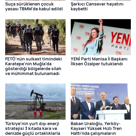
Suça sürüklenen çocuk
Şarkıcı Cansever hayatını
yasası TBMM'de kabul edildi
kaybetti
FETÖ'nün suikast timindeki
YENİ Parti Manisa İl Başkanı
Karatepe'nin Muğla'da
İlksen Özalper tutuklandı
gösterdiği bölgelerde silah
ve mühimmat bulunamadı
Türkiye'nin yurt dışı enerji
Bakan Uraloğlu, Yerköy-
stratejisi 3 kıtada kara ve
Kayseri Yüksek Hızlı Tren
denizde güçlü ortaklıklarla
Hattı'nda çalışmaların