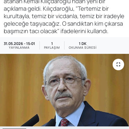
atanan Kemal Kılıçdaroğlu'ndan yeni bir
açıklama geldi. Kılıçdaroğlu, "Tertemiz bir
SAĞLIK
kurultayla, temiz bir vicdanla, temiz bir iradeyle
geleceğe taşıyacağız. O sandıktan kim çıkarsa
başımızın tacı olacak" ifadelerini kullandı.
31.05.2026 - 15:01
1
1 DK
YAYINLANMA
PAYLAŞIM
OKUNMA SÜRESI