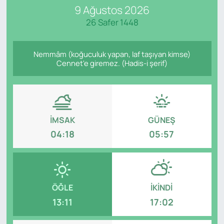
9 Ağustos 2026
SAĞLIK
26 Safer 1448
Nemmâm (koğuculuk yapan, laf taşıyan kimse)
Cennet'e giremez. (Hadis-i şerif)
İMSAK
GÜNEŞ
04:18
05:57
ÖĞLE
İKINDI
13:11
17:02