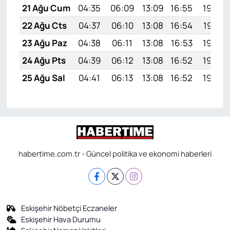
21 Ağu Cum
04:35
06:09
13:09
16:55
19:58
22 Ağu Cts
04:37
06:10
13:08
16:54
19:57
23 Ağu Paz
04:38
06:11
13:08
16:53
19:55
24 Ağu Pts
04:39
06:12
13:08
16:52
19:54
25 Ağu Sal
04:41
06:13
13:08
16:52
19:52
habertime.com.tr - Güncel politika ve ekonomi haberleri
Eskişehir Nöbetçi Eczaneler
Eskişehir Hava Durumu