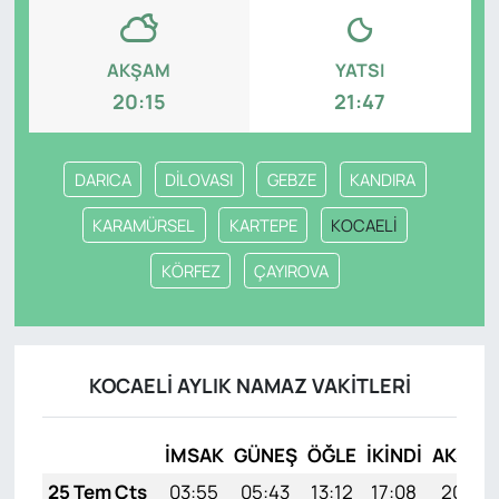
AKŞAM
YATSI
20:15
21:47
DARICA
DİLOVASI
GEBZE
KANDIRA
KARAMÜRSEL
KARTEPE
KOCAELİ
KÖRFEZ
ÇAYIROVA
KOCAELİ AYLIK NAMAZ VAKITLERI
İMSAK
GÜNEŞ
ÖĞLE
İKINDI
AKŞAM
25 Tem Cts
03:55
05:43
13:12
17:08
20:31