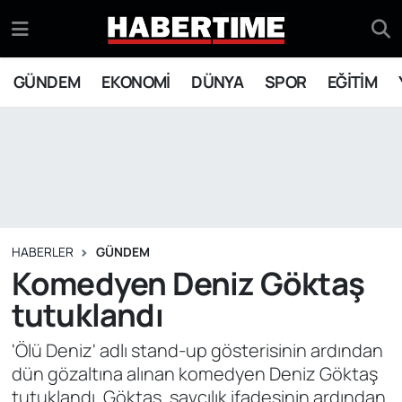
GÜNDEM
Eskişehir Nöbetçi Eczaneler
GÜNDEM
EKONOMİ
DÜNYA
SPOR
EĞİTİM
EKONOMİ
Eskişehir Hava Durumu
DÜNYA
Eskişehir Namaz Vakitleri
SPOR
Eskişehir Trafik Yoğunluk Haritası
EĞİTİM
Süper Lig Puan Durumu ve Fikstür
HABERLER
GÜNDEM
Komedyen Deniz Göktaş
YAŞAM
Tüm Manşetler
tutuklandı
SİYASET
Son Dakika Haberleri
'Ölü Deniz' adlı stand-up gösterisinin ardından
dün gözaltına alınan komedyen Deniz Göktaş
ASAYİŞ
Haber Arşivi
tutuklandı. Göktaş, savcılık ifadesinin ardından