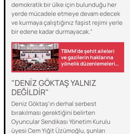
demokratik bir ülke için bulunduğu her
yerde mücadele etmeye devam edecek
ve kurmaya çalıştığınız faşist rejimi yerle
bir edene kadar durmayacak."
TBMM'de şehit aileleri
ve gazilerin haklarına
yönelik düzenlemeleri
içeren kanun teklifinin
görüşmelerine devam
"DENİZ GÖKTAŞ YALNIZ
edilecek
DEĞİLDİR"
Deniz Göktaş’ın derhal serbest
bırakılması gerektiğini belirten
Oyuncular Sendikası Yönetim Kurulu
üyesi Cem Yiğit Üzümoğlu, şunları