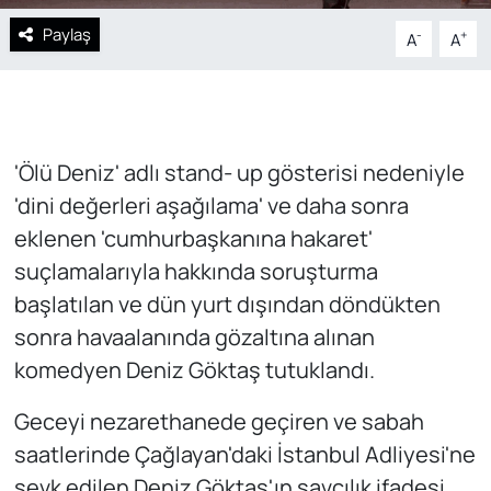
Paylaş
-
+
A
A
'Ölü Deniz' adlı stand- up gösterisi nedeniyle
'dini değerleri aşağılama' ve daha sonra
eklenen 'cumhurbaşkanına hakaret'
suçlamalarıyla hakkında soruşturma
başlatılan ve dün yurt dışından döndükten
sonra havaalanında gözaltına alınan
komedyen Deniz Göktaş tutuklandı.
Geceyi nezarethanede geçiren ve sabah
saatlerinde Çağlayan'daki İstanbul Adliyesi'ne
sevk edilen Deniz Göktaş'ın savcılık ifadesi