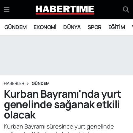
GÜNDEM
Eskişehir Nöbetçi Eczaneler
GÜNDEM
EKONOMİ
DÜNYA
SPOR
EĞİTİM
EKONOMİ
Eskişehir Hava Durumu
DÜNYA
Eskişehir Namaz Vakitleri
SPOR
Eskişehir Trafik Yoğunluk Haritası
EĞİTİM
Süper Lig Puan Durumu ve Fikstür
HABERLER
GÜNDEM
Kurban Bayramı'nda yurt
YAŞAM
Tüm Manşetler
genelinde sağanak etkili
olacak
SİYASET
Son Dakika Haberleri
Kurban Bayramı süresince yurt genelinde
ASAYİŞ
Haber Arşivi