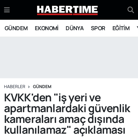
GÜNDEM
Eskişehir Nöbetçi Eczaneler
GÜNDEM
EKONOMİ
DÜNYA
SPOR
EĞİTİM
EKONOMİ
Eskişehir Hava Durumu
DÜNYA
Eskişehir Namaz Vakitleri
SPOR
Eskişehir Trafik Yoğunluk Haritası
EĞİTİM
Süper Lig Puan Durumu ve Fikstür
HABERLER
GÜNDEM
KVKK'den "iş yeri ve
YAŞAM
Tüm Manşetler
apartmanlardaki güvenlik
kameraları amaç dışında
SİYASET
Son Dakika Haberleri
kullanılamaz" açıklaması
ASAYİŞ
Haber Arşivi