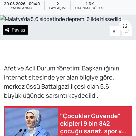
20.05.2026 - 09:40
2
1 DK
YAYINLANMA
PAYLAŞIM
OKUNMA SÜRESI
SAĞLIK
Paylaş
-
+
A
A
Afet ve Acil Durum Yönetimi Başkanlığının
internet sitesinde yer alan bilgiye göre,
merkez üssü Battalgazi ilçesi olan 5,6
büyüklüğünde sarsıntı kaydedildi.
"Çocuklar Güvende"
ekipleri 9 bin 842
çocuğu sanat, spor ve