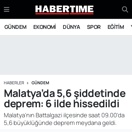
GÜNDEM
Eskişehir Nöbetçi Eczaneler
GÜNDEM
EKONOMİ
DÜNYA
SPOR
EĞİTİM
EKONOMİ
Eskişehir Hava Durumu
DÜNYA
Eskişehir Namaz Vakitleri
SPOR
Eskişehir Trafik Yoğunluk Haritası
EĞİTİM
Süper Lig Puan Durumu ve Fikstür
HABERLER
GÜNDEM
Malatya’da 5,6 şiddetinde
YAŞAM
Tüm Manşetler
deprem: 6 ilde hissedildi
SİYASET
Son Dakika Haberleri
Malatya'nın Battalgazi ilçesinde saat 09.00'da
5,6 büyüklüğünde deprem meydana geldi.
ASAYİŞ
Haber Arşivi