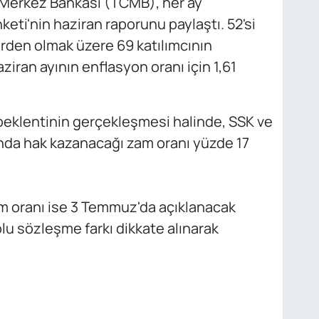
Merkez Bankası (TCMB), her ay
nketi'nin haziran raporunu paylaştı. 52'si
törden olmak üzere 69 katılımcının
ziran ayının enflasyon oranı için 1,61
beklentinin gerçekleşmesi halinde, SSK ve
nda hak kazanacağı zam oranı yüzde 17
 oranı ise 3 Temmuz'da açıklanacak
lu sözleşme farkı dikkate alınarak