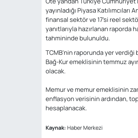
Öte yandan Türkiye Cumhuriyet 
yayınladığı Piyasa Katılımcıları A
finansal sektör ve 17'si reel sek
yanıtlarıyla hazırlanan raporda ha
tahmininde bulunuldu.
TCMB'nin raporunda yer verdiği 
Bağ-Kur emeklisinin temmuz ayı
olacak.
Memur ve memur emeklisinin zam
enflasyon verisinin ardından, top
hesaplanacak.
Kaynak:
Haber Merkezi