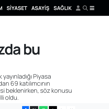
M
SİYASET
ASAYİŞ
SAĞLIK
zda bu
 yayınladığı Piyasa
ndan 69 katılımcının
esi beklenirken, söz konusu
i oldu.