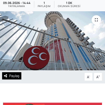
09.06.2026 - 14:44
1
1 DK
YAYINLANMA
PAYLAŞIM
OKUNMA SÜRESI
SAĞLIK
Paylaş
-
+
A
A