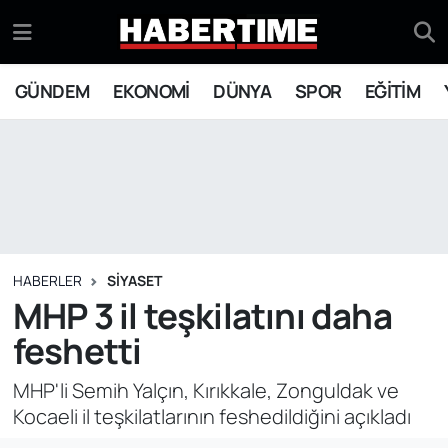
GÜNDEM
Eskişehir Nöbetçi Eczaneler
GÜNDEM
EKONOMİ
DÜNYA
SPOR
EĞİTİM
EKONOMİ
Eskişehir Hava Durumu
DÜNYA
Eskişehir Namaz Vakitleri
SPOR
Eskişehir Trafik Yoğunluk Haritası
EĞİTİM
Süper Lig Puan Durumu ve Fikstür
HABERLER
SİYASET
MHP 3 il teşkilatını daha
YAŞAM
Tüm Manşetler
feshetti
SİYASET
Son Dakika Haberleri
MHP'li Semih Yalçın, Kırıkkale, Zonguldak ve
Kocaeli il teşkilatlarının feshedildiğini açıkladı
ASAYİŞ
Haber Arşivi