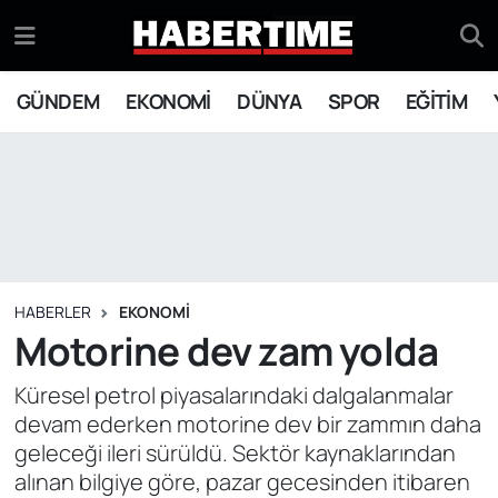
GÜNDEM
Eskişehir Nöbetçi Eczaneler
GÜNDEM
EKONOMİ
DÜNYA
SPOR
EĞİTİM
EKONOMİ
Eskişehir Hava Durumu
DÜNYA
Eskişehir Namaz Vakitleri
SPOR
Eskişehir Trafik Yoğunluk Haritası
EĞİTİM
Süper Lig Puan Durumu ve Fikstür
HABERLER
EKONOMİ
Motorine dev zam yolda
YAŞAM
Tüm Manşetler
Küresel petrol piyasalarındaki dalgalanmalar
devam ederken motorine dev bir zammın daha
SİYASET
Son Dakika Haberleri
geleceği ileri sürüldü. Sektör kaynaklarından
alınan bilgiye göre, pazar gecesinden itibaren
ASAYİŞ
Haber Arşivi