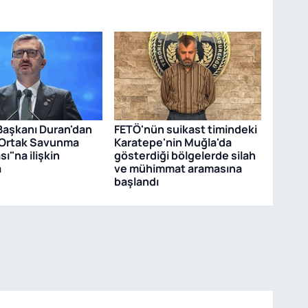
 Başkanı Duran'dan
FETÖ'nün suikast timindeki
Ortak Savunma
Karatepe'nin Muğla'da
ı"na ilişkin
gösterdiği bölgelerde silah
a
ve mühimmat aramasına
başlandı