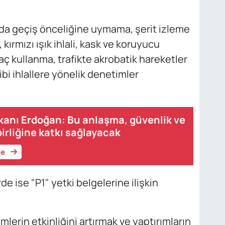
rda geçiş önceliğine uymama, şerit izleme
, kırmızı ışık ihlali, kask ve koruyucu
ç kullanma, trafikte akrobatik hareketler
bi ihlallere yönelik denetimler
nı Erdoğan: Bu anlaşma, güvenlik ve
irliğine katkı sağlayacak
le
e ise "P1" yetki belgelerine ilişkin
erin etkinliğini artırmak ve yaptırımların