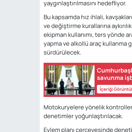
yaygınlaştırılmasını hedefliyor.
Bu kapsamda hız ihlali, kavşakla
ve değiştirme kurallarına aykırılık
ekipman kullanımı, ters yönde ara
yapma ve alkollü araç kullanma gi
sürdürülecek.
Cumhurbaşka
savunma işb
İçeriği Görüntü
Motokuryelere yönelik kontrollerd
denetimler yoğunlaştırılacak.
Eylem planı çerçevesinde denetiml