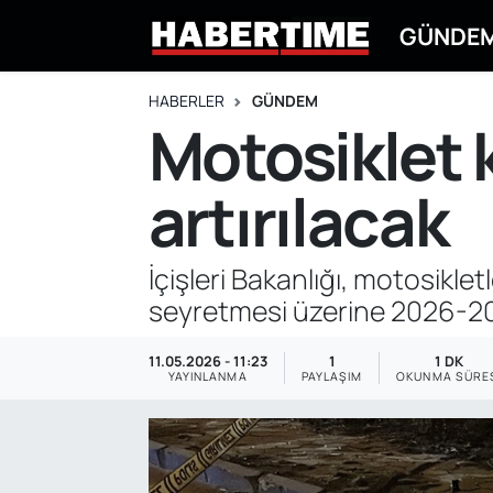
GÜNDE
GÜNDEM
Eskişehir Nöbetçi Eczaneler
HABERLER
GÜNDEM
Motosiklet 
EKONOMİ
Eskişehir Hava Durumu
artırılacak
DÜNYA
Eskişehir Namaz Vakitleri
SPOR
Eskişehir Trafik Yoğunluk Haritası
İçişleri Bakanlığı, motosikle
seyretmesi üzerine 2026-202
EĞİTİM
Süper Lig Puan Durumu ve Fikstür
11.05.2026 - 11:23
1
1 DK
YAŞAM
Tüm Manşetler
YAYINLANMA
PAYLAŞIM
OKUNMA SÜRE
SİYASET
Son Dakika Haberleri
ASAYİŞ
Haber Arşivi