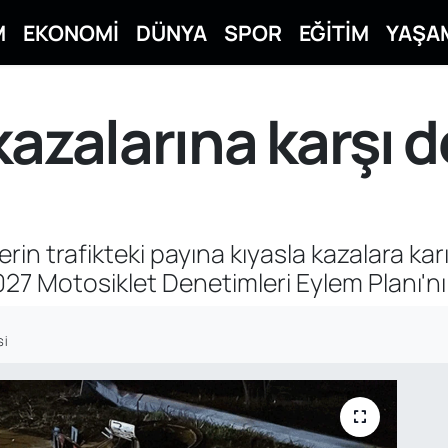
M
EKONOMİ
DÜNYA
SPOR
EĞİTİM
YAŞA
kazalarına karşı 
tlerin trafikteki payına kıyasla kazalara k
7 Motosiklet Denetimleri Eylem Planı'nı
SI