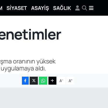
M
SİYASET
ASAYİŞ
SAĞLIK
denetimler
arışma oranının yüksek
 uygulamaya aldı.
-
+
A
A