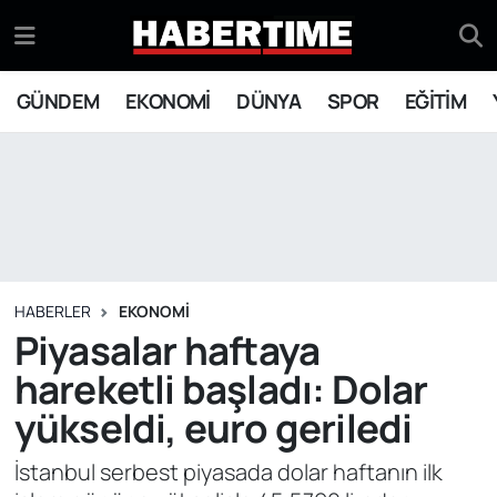
GÜNDEM
Eskişehir Nöbetçi Eczaneler
GÜNDEM
EKONOMİ
DÜNYA
SPOR
EĞİTİM
EKONOMİ
Eskişehir Hava Durumu
DÜNYA
Eskişehir Namaz Vakitleri
SPOR
Eskişehir Trafik Yoğunluk Haritası
EĞİTİM
Süper Lig Puan Durumu ve Fikstür
HABERLER
EKONOMİ
Piyasalar haftaya
YAŞAM
Tüm Manşetler
hareketli başladı: Dolar
yükseldi, euro geriledi
SİYASET
Son Dakika Haberleri
İstanbul serbest piyasada dolar haftanın ilk
ASAYİŞ
Haber Arşivi