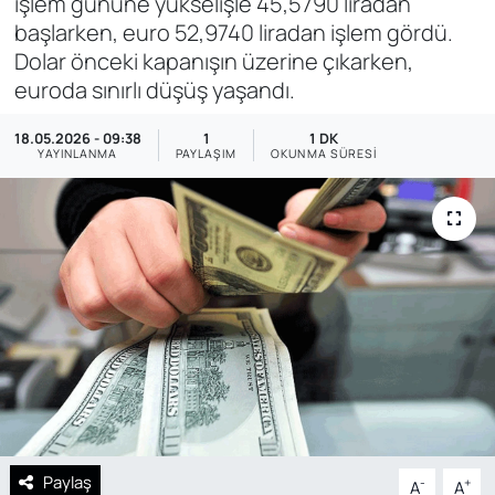
işlem gününe yükselişle 45,5790 liradan
başlarken, euro 52,9740 liradan işlem gördü.
SAĞLIK
Dolar önceki kapanışın üzerine çıkarken,
euroda sınırlı düşüş yaşandı.
18.05.2026 - 09:38
1
1 DK
YAYINLANMA
PAYLAŞIM
OKUNMA SÜRESI
Paylaş
-
+
A
A