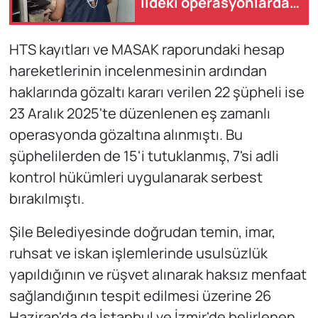
ildeki operasyonlarda
yakalanan 93 kişi
tutuklandı
HTS kayıtları ve MASAK raporundaki hesap
hareketlerinin incelenmesinin ardından
haklarında gözaltı kararı verilen 22 şüpheli ise
23 Aralık 2025'te düzenlenen eş zamanlı
operasyonda gözaltına alınmıştı. Bu
şüphelilerden de 15'i tutuklanmış, 7'si adli
kontrol hükümleri uygulanarak serbest
bırakılmıştı.
Şile Belediyesinde doğrudan temin, imar,
ruhsat ve iskan işlemlerinde usulsüzlük
yapıldığının ve rüşvet alınarak haksız menfaat
sağlandığının tespit edilmesi üzerine 26
Haziran'da da İstanbul ve İzmir'de belirlenen