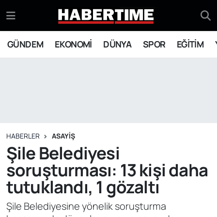
GÜNDEM
Eskişehir Nöbetçi Eczaneler
GÜNDEM
EKONOMİ
DÜNYA
SPOR
EĞİTİM
EKONOMİ
Eskişehir Hava Durumu
DÜNYA
Eskişehir Namaz Vakitleri
SPOR
Eskişehir Trafik Yoğunluk Haritası
EĞİTİM
Süper Lig Puan Durumu ve Fikstür
HABERLER
ASAYİŞ
Şile Belediyesi
YAŞAM
Tüm Manşetler
soruşturması: 13 kişi daha
tutuklandı, 1 gözaltı
SİYASET
Son Dakika Haberleri
Şile Belediyesine yönelik soruşturma
ASAYİŞ
Haber Arşivi