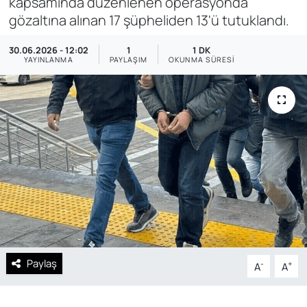
kapsamında düzenlenen operasyonda
gözaltına alınan 17 şüpheliden 13'ü tutuklandı.
SAĞLIK
30.06.2026 - 12:02
1
1 DK
YAYINLANMA
PAYLAŞIM
OKUNMA SÜRESI
Paylaş
-
+
A
A