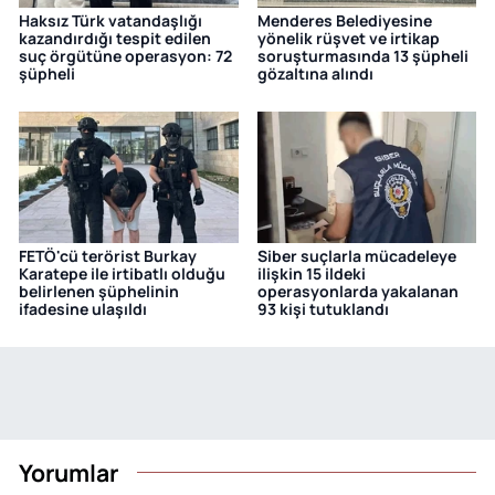
Haksız Türk vatandaşlığı
Menderes Belediyesine
kazandırdığı tespit edilen
yönelik rüşvet ve irtikap
suç örgütüne operasyon: 72
soruşturmasında 13 şüpheli
şüpheli
gözaltına alındı
FETÖ'cü terörist Burkay
Siber suçlarla mücadeleye
Karatepe ile irtibatlı olduğu
ilişkin 15 ildeki
belirlenen şüphelinin
operasyonlarda yakalanan
ifadesine ulaşıldı
93 kişi tutuklandı
Yorumlar