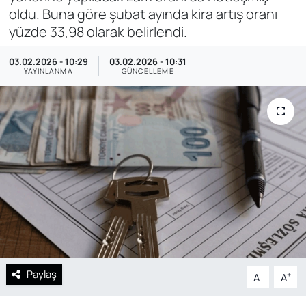
oldu. Buna göre şubat ayında kira artış oranı
SAĞLIK
yüzde 33,98 olarak belirlendi.
03.02.2026 - 10:29
03.02.2026 - 10:31
YAYINLANMA
GÜNCELLEME
Paylaş
-
+
A
A