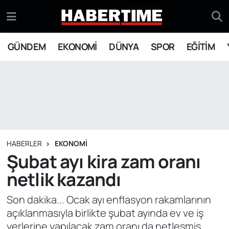
GÜNDEM
Eskişehir Nöbetçi Eczaneler
GÜNDEM
EKONOMİ
DÜNYA
SPOR
EĞİTİM
EKONOMİ
Eskişehir Hava Durumu
DÜNYA
Eskişehir Namaz Vakitleri
SPOR
Eskişehir Trafik Yoğunluk Haritası
EĞİTİM
Süper Lig Puan Durumu ve Fikstür
HABERLER
EKONOMİ
Şubat ayı kira zam oranı
YAŞAM
Tüm Manşetler
netlik kazandı
SİYASET
Son Dakika Haberleri
Son dakika... Ocak ayı enflasyon rakamlarının
açıklanmasıyla birlikte şubat ayında ev ve iş
ASAYİŞ
Haber Arşivi
yerlerine yapılacak zam oranı da netleşmiş