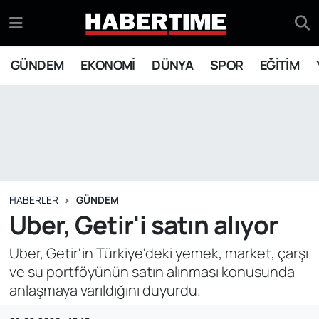
GÜNDEM
Eskişehir Nöbetçi Eczaneler
GÜNDEM
EKONOMİ
DÜNYA
SPOR
EĞİTİM
EKONOMİ
Eskişehir Hava Durumu
DÜNYA
Eskişehir Namaz Vakitleri
SPOR
Eskişehir Trafik Yoğunluk Haritası
EĞİTİM
Süper Lig Puan Durumu ve Fikstür
HABERLER
GÜNDEM
Uber, Getir'i satın alıyor
YAŞAM
Tüm Manşetler
Uber, Getir'in Türkiye'deki yemek, market, çarşı
ve su portföyünün satın alınması konusunda
SİYASET
Son Dakika Haberleri
anlaşmaya varıldığını duyurdu.
ASAYİŞ
Haber Arşivi