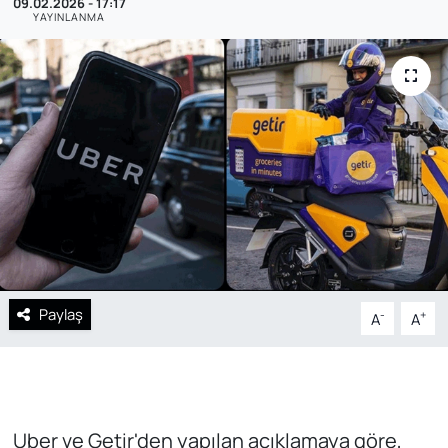
09.02.2026 - 17:17
YAYINLANMA
SAĞLIK
Paylaş
-
+
A
A
Uber ve Getir'den yapılan açıklamaya göre,