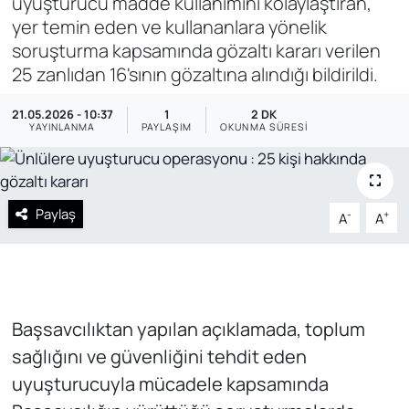
uyuşturucu madde kullanımını kolaylaştıran,
yer temin eden ve kullananlara yönelik
SAĞLIK
soruşturma kapsamında gözaltı kararı verilen
25 zanlıdan 16'sının gözaltına alındığı bildirildi.
21.05.2026 - 10:37
1
2 DK
YAYINLANMA
PAYLAŞIM
OKUNMA SÜRESI
Paylaş
-
+
A
A
Başsavcılıktan yapılan açıklamada, toplum
sağlığını ve güvenliğini tehdit eden
uyuşturucuyla mücadele kapsamında