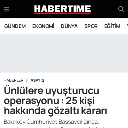
GÜNDEM
Eskişehir Nöbetçi Eczaneler
GÜNDEM
EKONOMİ
DÜNYA
SPOR
EĞİTİM
EKONOMİ
Eskişehir Hava Durumu
DÜNYA
Eskişehir Namaz Vakitleri
SPOR
Eskişehir Trafik Yoğunluk Haritası
EĞİTİM
Süper Lig Puan Durumu ve Fikstür
HABERLER
ASAYİŞ
Ünlülere uyuşturucu
YAŞAM
Tüm Manşetler
operasyonu : 25 kişi
hakkında gözaltı kararı
SİYASET
Son Dakika Haberleri
Bakırköy Cumhuriyet Başsavcılığınca,
ASAYİŞ
Haber Arşivi