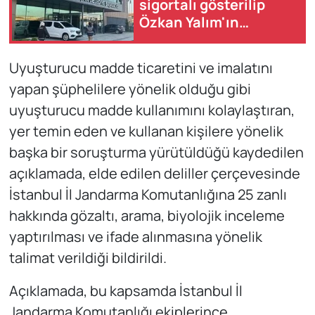
sigortalı gösterilip
Özkan Yalım'ın
işletmelerinde çalışan
9 zanlı tutuklandı
Uyuşturucu madde ticaretini ve imalatını
yapan şüphelilere yönelik olduğu gibi
uyuşturucu madde kullanımını kolaylaştıran,
yer temin eden ve kullanan kişilere yönelik
başka bir soruşturma yürütüldüğü kaydedilen
açıklamada, elde edilen deliller çerçevesinde
İstanbul İl Jandarma Komutanlığına 25 zanlı
hakkında gözaltı, arama, biyolojik inceleme
yaptırılması ve ifade alınmasına yönelik
talimat verildiği bildirildi.
Açıklamada, bu kapsamda İstanbul İl
Jandarma Komutanlığı ekiplerince,