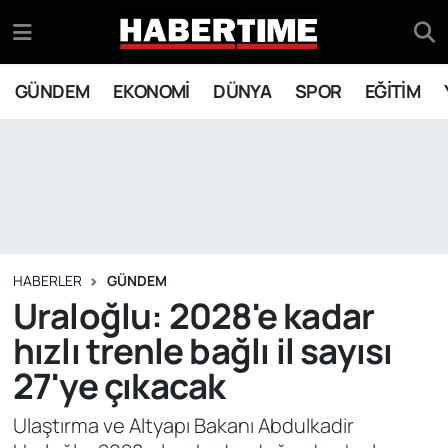
GÜNDEM
Eskişehir Nöbetçi Eczaneler
GÜNDEM
EKONOMİ
DÜNYA
SPOR
EĞİTİM
EKONOMİ
Eskişehir Hava Durumu
DÜNYA
Eskişehir Namaz Vakitleri
SPOR
Eskişehir Trafik Yoğunluk Haritası
EĞİTİM
Süper Lig Puan Durumu ve Fikstür
HABERLER
GÜNDEM
Uraloğlu: 2028'e kadar
YAŞAM
Tüm Manşetler
hızlı trenle bağlı il sayısı
27'ye çıkacak
SİYASET
Son Dakika Haberleri
Ulaştırma ve Altyapı Bakanı Abdulkadir
ASAYİŞ
Haber Arşivi