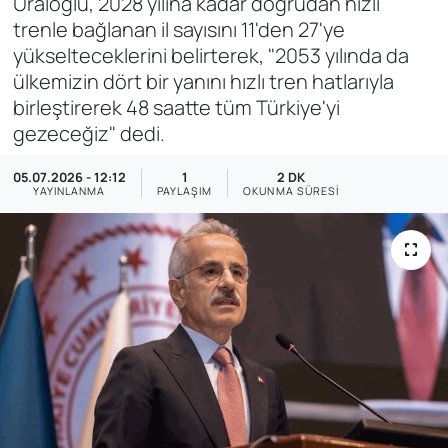
Uraloğlu, 2028 yılına kadar doğrudan hızlı
trenle bağlanan il sayısını 11'den 27'ye
SAĞLIK
yükselteceklerini belirterek, "2053 yılında da
ülkemizin dört bir yanını hızlı tren hatlarıyla
birleştirerek 48 saatte tüm Türkiye'yi
gezeceğiz" dedi.
05.07.2026 - 12:12
1
2 DK
YAYINLANMA
PAYLAŞIM
OKUNMA SÜRESI